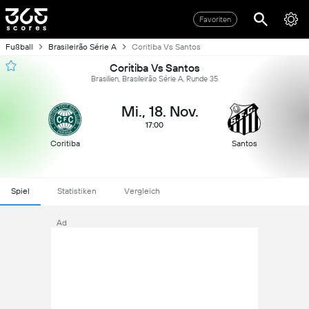
Favoriten
Fußball
Brasileirão Série A
Coritiba Vs Santos
Coritiba Vs Santos
Brasilien, Brasileirão Série A, Runde 35
Mi., 18. Nov.
17:00
Coritiba
Santos
Spiel
Statistiken
Vergleich
Ad