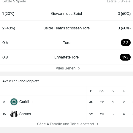
Letzte 5 Spiele
Letzte 5 Spiele
1 (20%)
Gewann das Spiel
3 (60%)
2 (40%)
Beide Teams schossen Tore
3 (60%)
0.6
Tore
2.2
0.8
Erwartete Tore
1.93
Alles Sehen
Aktueller Tabellenplatz
P
Sp.
S
TD
Coritiba
8
30
22
8
-2
Santos
16
22
20
5
-4
Série A Tabelle und Tabellenstand