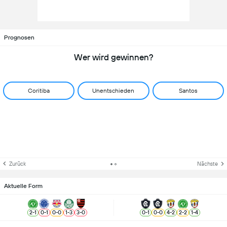
Prognosen
Wer wird gewinnen?
Coritiba
Unentschieden
Santos
Zurück
Nächste
Aktuelle Form
2
-
1
0
-
1
0
-
0
1
-
3
3
-
0
0
-
1
0
-
0
4
-
2
2
-
2
1
-
4