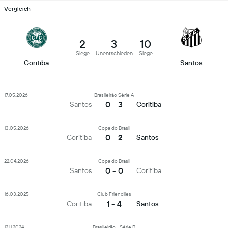
Vergleich
2
3
10
Siege
Unentschieden
Siege
Coritiba
Santos
17.05.2026
Brasileirão Série A
0 - 3
Santos
Coritiba
13.05.2026
Copa do Brasil
0 - 2
Coritiba
Santos
22.04.2026
Copa do Brasil
0 - 0
Santos
Coritiba
16.03.2025
Club Friendlies
1 - 4
Coritiba
Santos
12.11.2024
Brasileirão - Série B