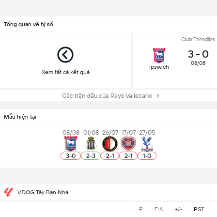
Tổng quan về tỷ số
Club Friendlies
3
-
0
08/08
Ipswich
Xem tất cả kết quả
Các trận đấu của Rayo Vallecano
Mẫu hiện tại
08/08
01/08
26/07
17/07
27/05
3
-
0
2
-
3
2
-
1
2
-
1
1
-
0
VĐQG Tây Ban Nha
P
F:A
+/-
PST