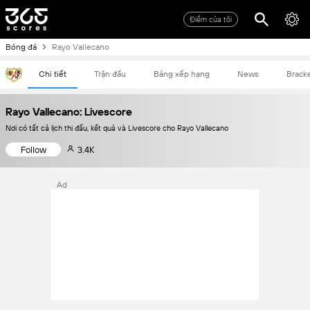
Điểm của tôi
Bóng đá
Rayo Vallecano
Chi tiết
Trận đấu
Bảng xếp hạng
News
Brack
Rayo Vallecano: Livescore
Nơi có tất cả lịch thi đấu, kết quả và Livescore cho Rayo Vallecano
Follow
3.4K
Ad