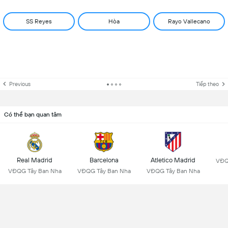
SS Reyes
Hòa
Rayo Vallecano
Previous
Tiếp theo
Có thể bạn quan tâm
Real Madrid
Barcelona
Atletico Madrid
VĐQ
VĐQG Tây Ban Nha
VĐQG Tây Ban Nha
VĐQG Tây Ban Nha