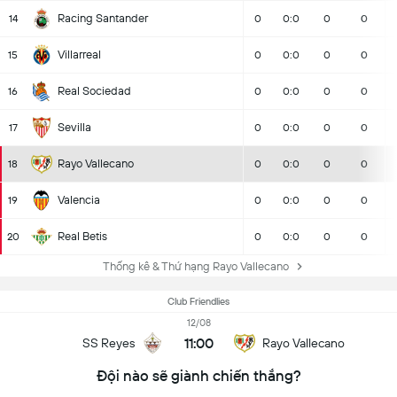
Racing Santander
14
0
0:0
0
0
Villarreal
15
0
0:0
0
0
Real Sociedad
16
0
0:0
0
0
Sevilla
17
0
0:0
0
0
Rayo Vallecano
18
0
0:0
0
0
Valencia
19
0
0:0
0
0
Real Betis
20
0
0:0
0
0
Thống kê & Thứ hạng Rayo Vallecano
Club Friendlies
12/08
11:00
SS Reyes
Rayo Vallecano
Đội nào sẽ giành chiến thắng?