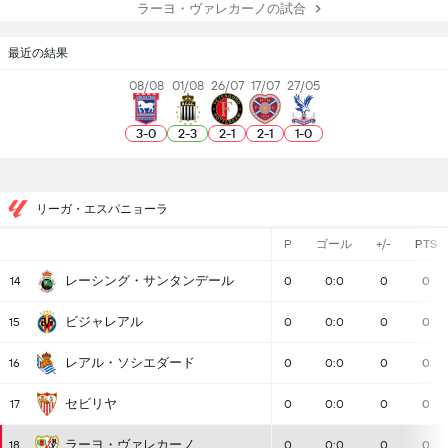
ラーヨ・ヴァレカーノの試合
最近の結果
08/08
01/08
26/07
17/07
27/05
3
-
0
2
-
3
2
-
1
2
-
1
1
-
0
リーガ・エスパニョーラ
P
ゴール
+/-
PTS
レーシング・サンタンデール
14
0
0:0
0
0
ビジャレアル
15
0
0:0
0
0
レアル・ソシエダード
16
0
0:0
0
0
セビリヤ
17
0
0:0
0
0
ラーヨ・ヴァレカーノ
18
0
0:0
0
0