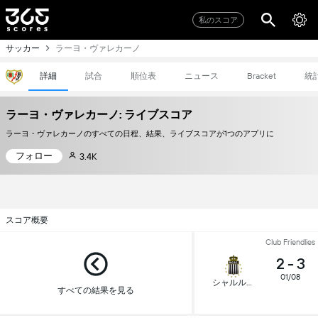
私のスコア
サッカー
ラーヨ・ヴァレカーノ
詳細
試合
順位表
ニュース
統
Bracket
ラーヨ・ヴァレカーノ: ライブスコア
ラーヨ・ヴァレカーノのすべての日程、結果、ライブスコアが1つのアプリに
フォロー
3.4K
スコア概要
Club Friendlies
2
-
3
01/08
シャルルロワ
すべての結果を見る