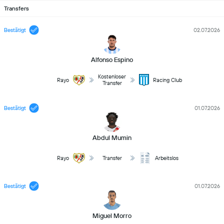
Transfers
Bestätigt
02.07.2026
Alfonso Espino
Kostenloser
Rayo
Racing Club
Transfer
Bestätigt
01.07.2026
Abdul Mumin
Rayo
Transfer
Arbeitslos
Bestätigt
01.07.2026
Miguel Morro