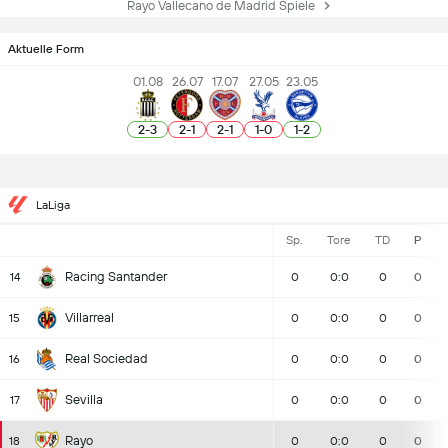
Rayo Vallecano de Madrid Spiele
Aktuelle Form
01.08
26.07
17.07
27.05
23.05
2
-
3
2
-
1
2
-
1
1
-
0
1
-
2
LaLiga
Sp.
Tore
TD
P
Racing Santander
14
0
0:0
0
0
Villarreal
15
0
0:0
0
0
Real Sociedad
16
0
0:0
0
0
Sevilla
17
0
0:0
0
0
Rayo
18
0
0:0
0
0