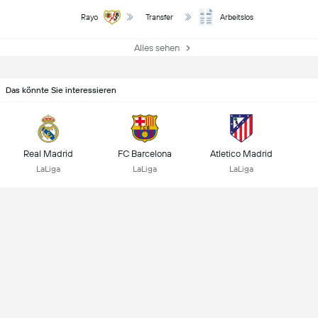
Rayo
Transfer
Arbeitslos
Alles sehen
Das könnte Sie interessieren
Real Madrid
FC Barcelona
Atletico Madrid
LaLiga
LaLiga
LaLiga