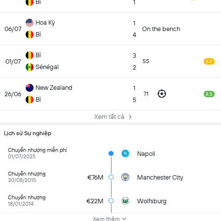
Bỉ
1
Hoa Kỳ
1
06/07
On the bench
Bỉ
4
Bỉ
3
01/07
55
6.9
Sénégal
2
New Zealand
1
26/06
71
8.5
Bỉ
5
Xem tất cả
Lịch sử Sự nghiệp
Chuyển nhượng miễn phí
Napoli
01/07/2025
Chuyển nhượng
€76M
Manchester City
30/08/2015
Chuyển nhượng
€22M
Wolfsburg
18/01/2014
Xem thêm