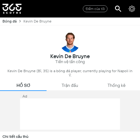
Điểm của tôi
Bóng đá
Kevin De Bruyne
Kevin De Bruyne
Tiền vệ tấn công
Kevin De Bruyne (Bỉ, 35) is a bóng đá player, currently playing for Napoli in
Ý.
HỒ SƠ
Trận đấu
Thống kê
Ad
Chi tiết cầu thủ