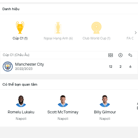
Danh hiệu
 Cúp C1 (1) 
 Ngoại Hạng Anh (6) 
 Club World Cup (1) 
Cúp C1 (Châu Âu)
Manchester City
12
2
6
2022/2023
Có thể bạn quan tâm
Romelu Lukaku
Scott McTominay
Billy Gilmour
Napoli
Napoli
Napoli