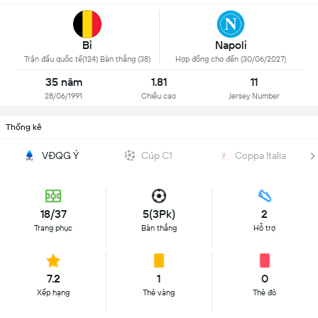
Bỉ
Napoli
Trận đấu quốc tế(124) Bàn thắng (38)
Hợp đồng cho đến (30/06/2027)
35 năm
1.81
11
28/06/1991
Chiều cao
Jersey Number
Thống kê
VĐQG Ý
Cúp C1
Coppa Italia
18/37
5(3Pk)
2
Trang phục
Bàn thắng
Hỗ trợ
7.2
1
0
Xếp hạng
Thẻ vàng
Thẻ đỏ