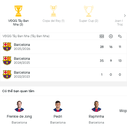
 VĐQG Tây Ban 
 Copa del Rey (1) 
 Super Cup (2) 
 Joan Ga
Nha (3) 
VĐQG Tây Ban Nha (Tây Ban Nha)
Barcelona
28
16
11
2025/2026
Barcelona
35
9
13
2024/2025
Barcelona
1
0
0
2022/2023
Có thể bạn quan tâm
Wojc
Frenkie de Jong
Pedri
Raphinha
Barcelona
Barcelona
Barcelona