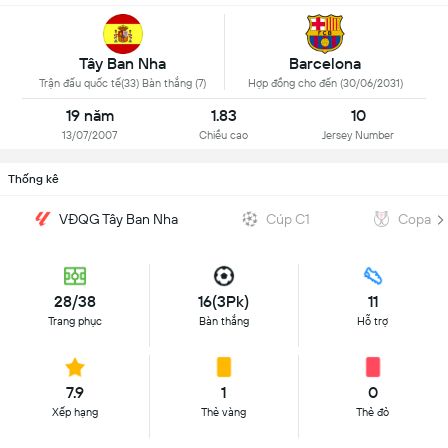
Tây Ban Nha
Barcelona
Trận đấu quốc tế(33) Bàn thắng (7)
Hợp đồng cho đến (30/06/2031)
19 năm
1.83
10
13/07/2007
Chiều cao
Jersey Number
Thống kê
VĐQG Tây Ban Nha
Cúp C1
Copa de
28/38
16(3Pk)
11
Trang phục
Bàn thắng
Hỗ trợ
7.9
1
0
Xếp hạng
Thẻ vàng
Thẻ đỏ