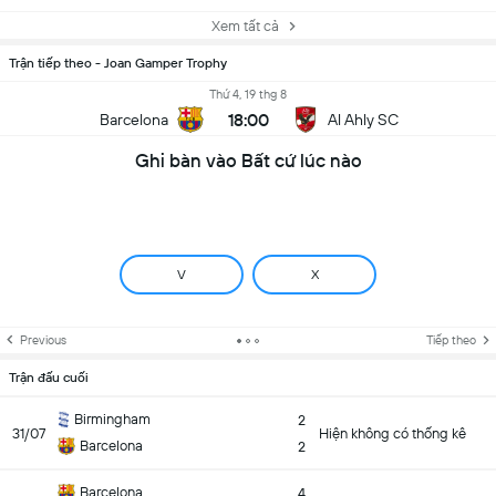
Xem tất cả
Trận tiếp theo - Joan Gamper Trophy
Thứ 4, 19 thg 8
18:00
Barcelona
Al Ahly SC
Ghi bàn vào Bất cứ lúc nào
V
X
Previous
Tiếp theo
Trận đấu cuối
Birmingham
2
31/07
Hiện không có thống kê
Barcelona
2
Barcelona
4