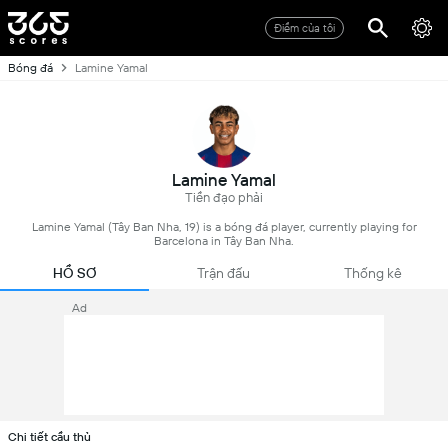
Điểm của tôi
Bóng đá
Lamine Yamal
Lamine Yamal
Tiền đạo phải
Lamine Yamal (Tây Ban Nha, 19) is a bóng đá player, currently playing for
Barcelona in Tây Ban Nha.
HỒ SƠ
Trận đấu
Thống kê
Ad
Chi tiết cầu thủ