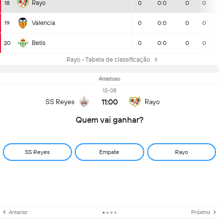
Rayo
18
0
0:0
0
0
Valencia
19
0
0:0
0
0
Betis
20
0
0:0
0
0
Rayo - Tabela de classificação
Amistoso
12-08
11:00
SS Reyes
Rayo
Quem vai ganhar?
SS Reyes
Empate
Rayo
Anterior
Próximo