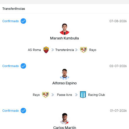
Transferências
Confirmado
07-08-2026
Marash Kumbulla
AS Roma
Transferéncia
Rayo
Confirmado
02-07-2026
Alfonso Espino
Rayo
Passe livre
Racing Club
Confirmado
01-07-2026
Carlos Martín