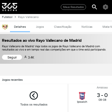
Meus Resultados
Futebol
Rayo Vallecano
Detalhes
Jogos
Classificação
Notícias
Mata-
Resultados ao vivo Rayo Vallecano de Madrid
Rayo Vallecano de Madrid: Veja todos os jogos de Rayo Vallecano de Madrid com
resultados ao vivo e em tempo real das competições em que o time está participando.
Seguir
3.4K
Jogos recentes
Amistoso
3
-
0
08-08
Ipswich
Todos os resultados