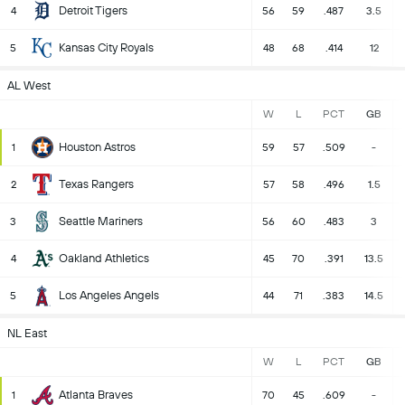
Detroit Tigers
4
56
59
.487
3.5
Kansas City Royals
5
48
68
.414
12
AL West
W
L
PCT
GB
Houston Astros
1
59
57
.509
-
Texas Rangers
2
57
58
.496
1.5
Seattle Mariners
3
56
60
.483
3
Oakland Athletics
4
45
70
.391
13.5
Los Angeles Angels
5
44
71
.383
14.5
NL East
W
L
PCT
GB
Atlanta Braves
1
70
45
.609
-