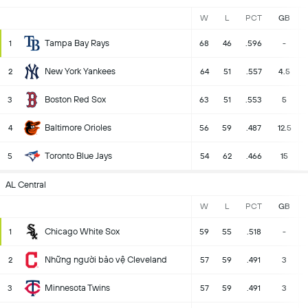
W
L
PCT
GB
Tampa Bay Rays
1
68
46
.596
-
New York Yankees
2
64
51
.557
4.5
Boston Red Sox
3
63
51
.553
5
Baltimore Orioles
4
56
59
.487
12.5
Toronto Blue Jays
5
54
62
.466
15
AL Central
W
L
PCT
GB
Chicago White Sox
1
59
55
.518
-
Những người bảo vệ Cleveland
2
57
59
.491
3
Minnesota Twins
3
57
59
.491
3