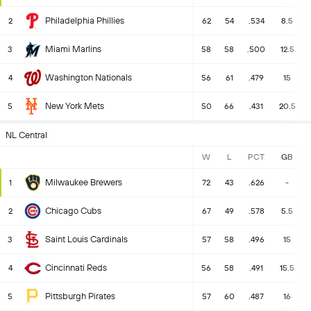
Philadelphia Phillies
2
62
54
.534
8.5
Miami Marlins
3
58
58
.500
12.5
Washington Nationals
4
56
61
.479
15
New York Mets
5
50
66
.431
20.5
NL Central
W
L
PCT
GB
Milwaukee Brewers
1
72
43
.626
-
Chicago Cubs
2
67
49
.578
5.5
Saint Louis Cardinals
3
57
58
.496
15
Cincinnati Reds
4
56
58
.491
15.5
Pittsburgh Pirates
5
57
60
.487
16