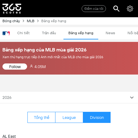
Điểm của tôi
Bóng chày
MLB
Bảng xếp hạng
Chi tiết
Trận đấu
Bảng xếp hạng
News
Nổi bậ
Bảng xếp hạng của MLB mùa giải 2026
Xem thứ hạng trực tiếp ở Anh mới nhất của MLB cho mùa giải 2026
Follow
4.05M
2026
Tổng thể
League
Division
AL East