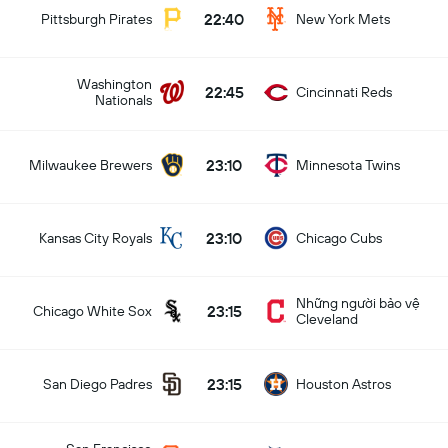
22:40
Pittsburgh Pirates
New York Mets
Washington
22:45
Cincinnati Reds
Nationals
23:10
Milwaukee Brewers
Minnesota Twins
23:10
Kansas City Royals
Chicago Cubs
Những người bảo vệ
23:15
Chicago White Sox
Cleveland
23:15
San Diego Padres
Houston Astros