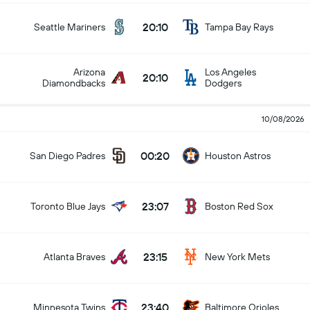
20:10
Seattle Mariners
Tampa Bay Rays
Arizona
Los Angeles
20:10
Diamondbacks
Dodgers
10/08/2026
00:20
San Diego Padres
Houston Astros
23:07
Toronto Blue Jays
Boston Red Sox
23:15
Atlanta Braves
New York Mets
23:40
Minnesota Twins
Baltimore Orioles