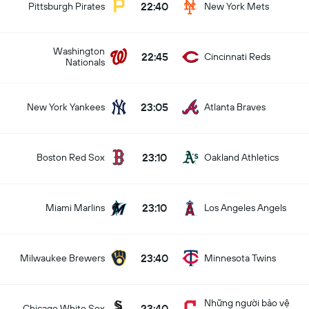
22:40
Pittsburgh Pirates
New York Mets
Washington
22:45
Cincinnati Reds
Nationals
23:05
New York Yankees
Atlanta Braves
23:10
Boston Red Sox
Oakland Athletics
23:10
Miami Marlins
Los Angeles Angels
23:40
Milwaukee Brewers
Minnesota Twins
Những người bảo vệ
23:40
Chicago White Sox