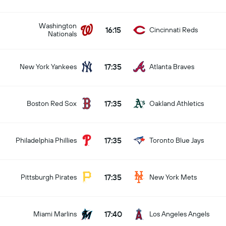
Washington
16:15
Cincinnati Reds
Nationals
17:35
New York Yankees
Atlanta Braves
17:35
Boston Red Sox
Oakland Athletics
17:35
Philadelphia Phillies
Toronto Blue Jays
17:35
Pittsburgh Pirates
New York Mets
17:40
Miami Marlins
Los Angeles Angels