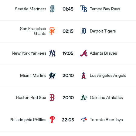
01:45
Seattle Mariners
Tampa Bay Rays
San Francisco
02:15
Detroit Tigers
Giants
19:05
New York Yankees
Atlanta Braves
20:10
Miami Marlins
Los Angeles Angels
20:10
Boston Red Sox
Oakland Athletics
22:05
Philadelphia Phillies
Toronto Blue Jays