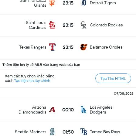
San Francisco
23:15
Detroit Tigers
Giants
Saint Louis
23:15
Colorado Rockies
Cardinals
23:15
Texas Rangers
Baltimore Orioles
Thêm tiện ích tỷ số MLB vào trang web của bạn
Xem các tùy chọn khác bằng
Tạo Thẻ HTML
cách
Tạo tiện ích tùy chỉnh
09/08/2026
Arizona
Los Angeles
00:10
Diamondbacks
Dodgers
01:50
Seattle Mariners
Tampa Bay Rays