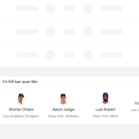
Có thể bạn quan tâm
Yo
Shohei Ohtani
Aaron Judge
Luis Robert
Los 
Los Angeles Dodgers
New York Yankees
New York Mets