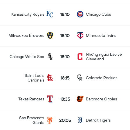
18:10
Kansas City Royals
Chicago Cubs
18:10
Milwaukee Brewers
Minnesota Twins
Những người bảo vệ
18:10
Chicago White Sox
Cleveland
Saint Louis
18:15
Colorado Rockies
Cardinals
18:35
Texas Rangers
Baltimore Orioles
San Francisco
20:05
Detroit Tigers
Giants