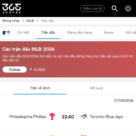
Điểm của tôi
Bóng chày
MLB
Trận đấu
Chi tiết
Trận đấu
Bảng xếp hạng
News
Nổi bậ
Các trận đấu MLB: 2026
Các trận đấu MLB 2026! Nơi diễn ra các trận đấu Bóng chày trực tiếp, kết quả và lịch thi
đấu sắp tới.
Follow
4.05M
Trận cố định
Kết quả
07/08/2026
22:40
Philadelphia Phillies
Toronto Blue Jays