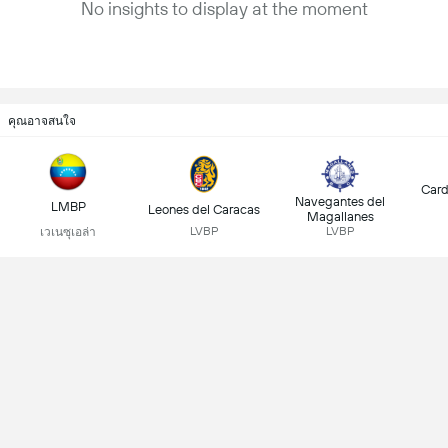
No insights to display at the moment
คุณอาจสนใจ
Card
Navegantes del
LMBP
Leones del Caracas
Magallanes
LVBP
LVBP
เวเนซุเอล่า