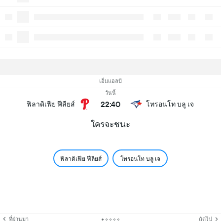
เอ็มแอลบี
วันนี้
22:40
ฟิลาดิเฟีย ฟีลียส์
โทรอนโท บลู เจ
ใครจะชนะ
ฟิลาดิเฟีย ฟีลียส์
โทรอนโท บลู เจ
ที่ผ่านมา
ถัดไป