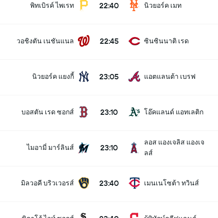
22:40
พิทเบิรค์ ไพเรท
นิวยอร์ค เมท
22:45
วอชิงตัน เนชันแนล
ซินซินนาติ เรด
23:05
นิวยอร์ค แยงกี้
แอตแลนต้า เบรฟ
23:10
บอสตัน เรด ซอกส์
โอ๊คแลนด์ แอทเลติก
ลอส แองเจลิส แองเจ
23:10
ไมอามี่ มาร์ลินส์
ลส์
23:40
มิลวอคี บริวเวอรส์
เมนเนโซต้า ทวินส์