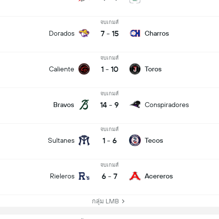
จบเกมส์
7
-
15
Dorados
Charros
จบเกมส์
1
-
10
Caliente
Toros
จบเกมส์
14
-
9
Bravos
Conspiradores
จบเกมส์
1
-
6
Sultanes
Tecos
จบเกมส์
6
-
7
Rieleros
Acereros
กลุ่ม LMB