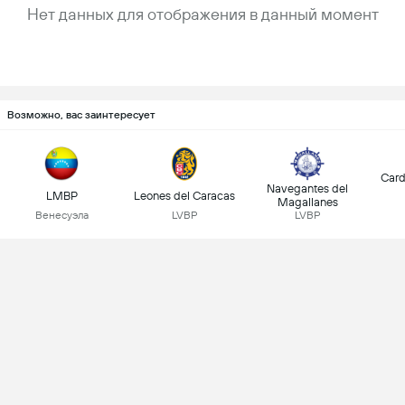
Нет данных для отображения в данный момент
Возможно, вас заинтересует
Card
Navegantes del
LMBP
Leones del Caracas
Magallanes
Венесуэла
LVBP
LVBP