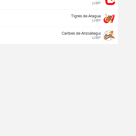
LVBP
Tigres de Aragua
LVBP
Caribes de Anzoátegui
LVBP