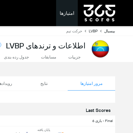
امتیازها
بیسبال
LVBP
حرکت تیم
اطلاعات و ترندهای LVBP
جزییات
مسابقات
جدول رده بندی
مرور امتیازها
نتایج
رویداد
Last Scores
Final - بازی 6
پایان یافته