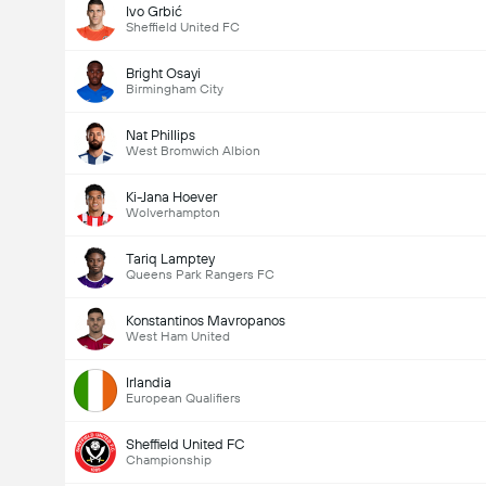
Ivo Grbić
Sheffield United FC
Bright Osayi
Birmingham City
Nat Phillips
West Bromwich Albion
Ki-Jana Hoever
Wolverhampton
Tariq Lamptey
Queens Park Rangers FC
Konstantinos Mavropanos
West Ham United
Irlandia
European Qualifiers
Sheffield United FC
Championship