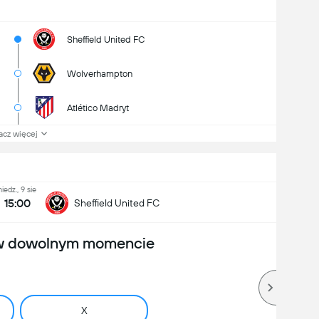
Sheffield United FC
Wolverhampton
Atlético Madryt
acz więcej
niedz., 9 sie
15:00
Sheffield United FC
 w dowolnym momencie
X