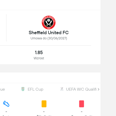
Sheffield United FC
Umowa do (30/06/2027)
1.85
Wzrost
gue
EFL Cup
UEFA WC Qualification
-
-
-