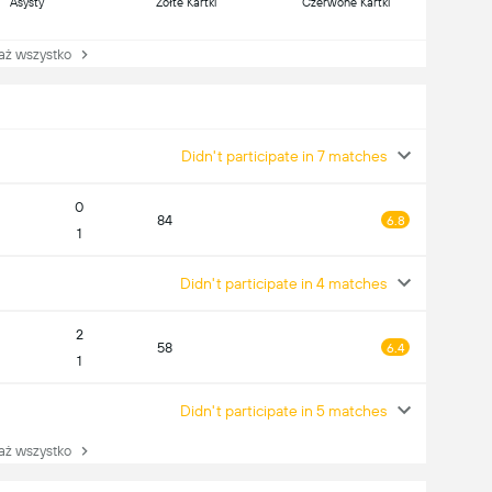
Asysty
Żółte Kartki
Czerwone Kartki
 wszystko
Didn't participate in 7 matches
0
84
6.8
1
Didn't participate in 4 matches
2
58
6.4
1
Didn't participate in 5 matches
 wszystko