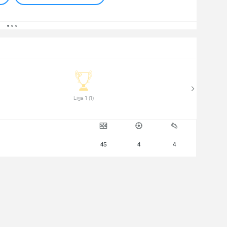
 Liga 1 (1) 
45
4
4