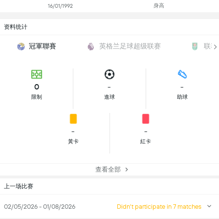
身高
16/01/1992
资料统计
冠軍聯賽
英格兰足球超级联赛
联赛
0
-
-
限制
進球
助球
-
-
黃卡
紅卡
查看全部
上一场比赛
02/05/2026 - 01/08/2026
Didn't participate in 7 matches