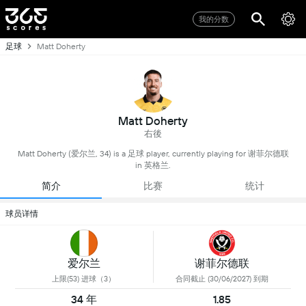
我的分数
足球
Matt Doherty
Matt Doherty
右後
Matt Doherty (爱尔兰, 34) is a 足球 player, currently playing for 谢菲尔德联
in 英格兰.
简介
比赛
统计
球员详情
爱尔兰
谢菲尔德联
上限(53) 进球（3）
合同截止 (30/06/2027) 到期
34 年
1.85