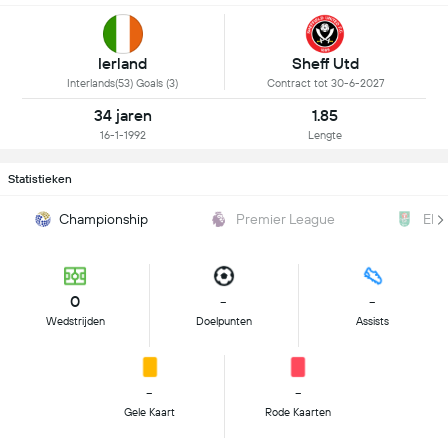
Ierland
Sheff Utd
Interlands(53) Goals (3)
Contract tot 30-6-2027
34 jaren
1.85
16-1-1992
Lengte
Statistieken
Championship
Premier League
EFL
0
-
-
Wedstrijden
Doelpunten
Assists
-
-
Gele Kaart
Rode Kaarten