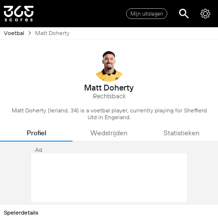
Mijn uitslagen
Voetbal
Matt Doherty
Matt Doherty
Rechtsback
Matt Doherty (Ierland, 34) is a voetbal player, currently playing for Sheffield
Utd in Engeland.
Profiel
Wedstrijden
Statistieken
Ad
Spelerdetails