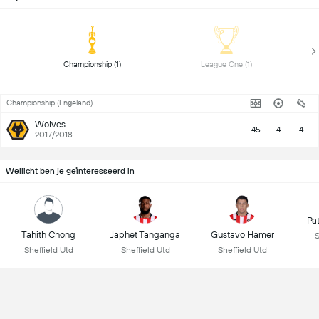
 Championship (1) 
 League One (1) 
Championship (Engeland)
Wolves
45
4
4
2017/2018
Wellicht ben je geïnteresseerd in
Pa
Tahith Chong
Japhet Tanganga
Gustavo Hamer
S
Sheffield Utd
Sheffield Utd
Sheffield Utd