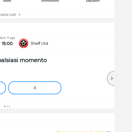
Assist
Ammonizioni
Espulsioni
tra tutti
dom, 9 ago
15:00
Sheff Utd
ualsiasi momento
X