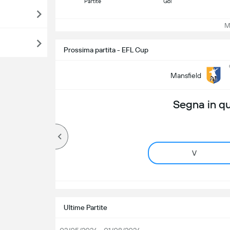
Partite
Gol
Mos
Prossima partita - EFL Cup
Mansfield
Segna in q
V
Ultime Partite