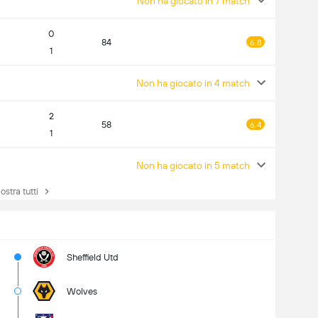
Non ha giocato in 7 match
0
84
6.8
1
Non ha giocato in 4 match
2
58
6.4
1
Non ha giocato in 5 match
tra tutti
Sheffield Utd
Wolves