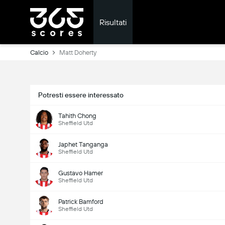
Risultati
Calcio
Matt Doherty
Potresti essere interessato
Tahith Chong
Sheffield Utd
Japhet Tanganga
Sheffield Utd
Gustavo Hamer
Sheffield Utd
Patrick Bamford
Sheffield Utd