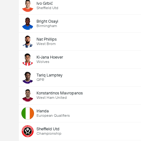
Ivo Grbić
Sheffield Utd
Bright Osayi
Birmingham
Nat Phillips
West Brom
Ki-Jana Hoever
Wolves
Tariq Lamptey
QPR
Konstantinos Mavropanos
West Ham United
Irlanda
European Qualifiers
Sheffield Utd
Championship