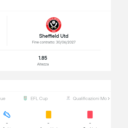
Sheffield Utd
Fine contratto: 30/06/2027
1.85
Altezza
gue
EFL Cup
Qualificazioni Mondiale (UE
-
-
-