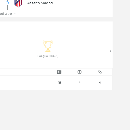
Atletico Madrid
di altro
 League One (1) 
45
4
4