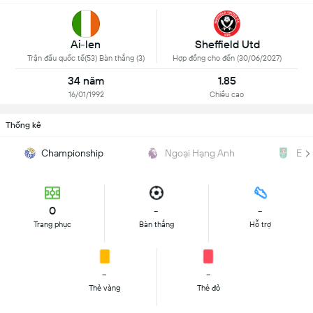
Ai-len
Sheffield Utd
Trận đấu quốc tế(53) Bàn thắng (3)
Hợp đồng cho đến (30/06/2027)
34 năm
1.85
16/01/1992
Chiều cao
Thống kê
Championship
Ngoại Hạng Anh
EFL
0
-
-
Trang phục
Bàn thắng
Hỗ trợ
-
-
Thẻ vàng
Thẻ đỏ