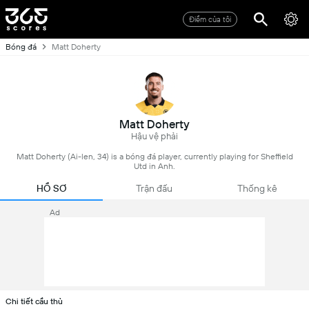
Điểm của tôi
Bóng đá
Matt Doherty
Matt Doherty
Hậu vệ phải
Matt Doherty (Ai-len, 34) is a bóng đá player, currently playing for Sheffield
Utd in Anh.
HỒ SƠ
Trận đấu
Thống kê
Ad
Chi tiết cầu thủ