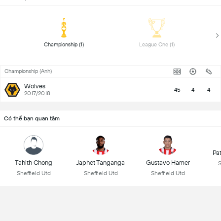
 Championship (1) 
 League One (1) 
Championship (Anh)
Wolves
45
4
4
2017/2018
Có thể bạn quan tâm
Pa
Tahith Chong
Japhet Tanganga
Gustavo Hamer
S
Sheffield Utd
Sheffield Utd
Sheffield Utd