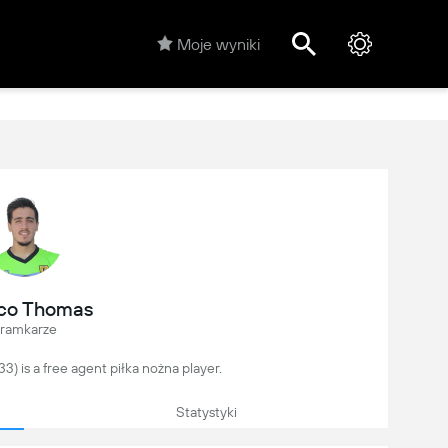
Moje wyniki
co Thomas
ramkarze
) is a free agent piłka nożna player.
Statystyki