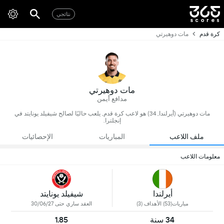
نتائجي
كرة قدم
مات دوهيرتي
مات دوهيرتي
مدافع أيمن
مات دوهيرتي (أيرلندا, 34) هو لاعب كرة قدم, يلعب حاليًا لصالح شيفيلد يونايتد في
إنجلترا.
ملف اللاعب
المباريات
الإحصائيات
معلومات اللاعب
أيرلندا
شيفيلد يونايتد
مباريات(53) الأهداف (3)
العقد ساري حتى 30/06/27
34 سنة
1.85