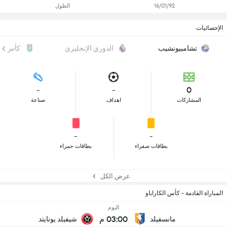
16/01/92
الطول
الإحصائيات
تشامبيونشيب
الدوري الإنجليزي
كأس الك
-
-
0
المشاركات
اهداف
صناعة
-
-
بطاقات صفراء
بطاقات حمراء
عرض الكل
المباراة القادمة - كأس الكاراباو
اليوم
03:00 م
مانسفيلد
شيفيلد يونايتد