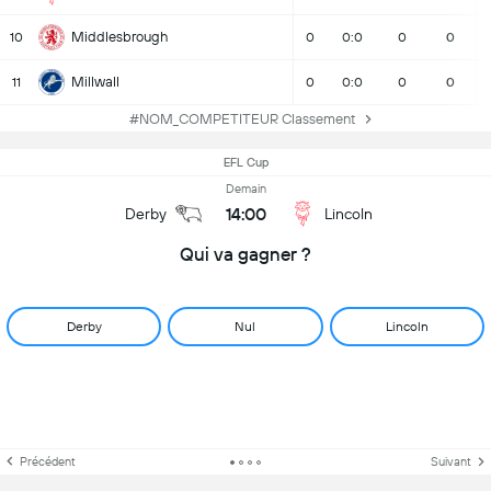
Middlesbrough
10
0
0:0
0
0
Millwall
11
0
0:0
0
0
#NOM_COMPETITEUR Classement
EFL Cup
Demain
14:00
Derby
Lincoln
Qui va gagner ?
Derby
Nul
Lincoln
Précédent
Suivant