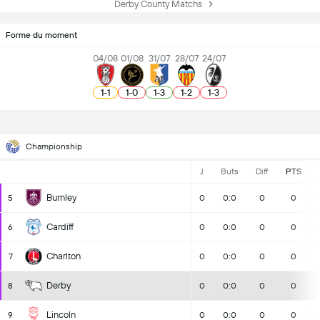
Derby County Matchs
Forme du moment
04/08
01/08
31/07
28/07
24/07
1
-
1
1
-
0
1
-
3
1
-
2
1
-
3
Championship
J
Buts
Diff
PTS
Burnley
5
0
0:0
0
0
Cardiff
6
0
0:0
0
0
Charlton
7
0
0:0
0
0
Derby
8
0
0:0
0
0
Lincoln
9
0
0:0
0
0