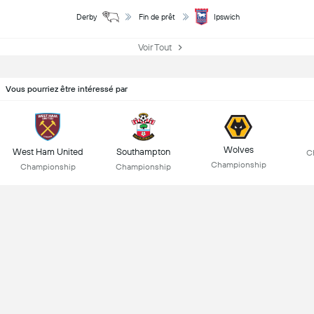
Derby
Fin de prêt
Ipswich
Voir Tout
Vous pourriez être intéressé par
Wolves
West Ham United
Southampton
C
Championship
Championship
Championship