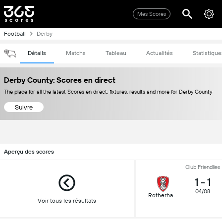
Mes Scores
Football
Derby
Détails
Matchs
Tableau
Actualités
Statistique
Derby County: Scores en direct
The place for all the latest Scores en direct, fixtures, results and more for Derby County
Suivre
Aperçu des scores
Club Friendlies
1
-
1
04/08
Rotherham
Voir tous les résultats