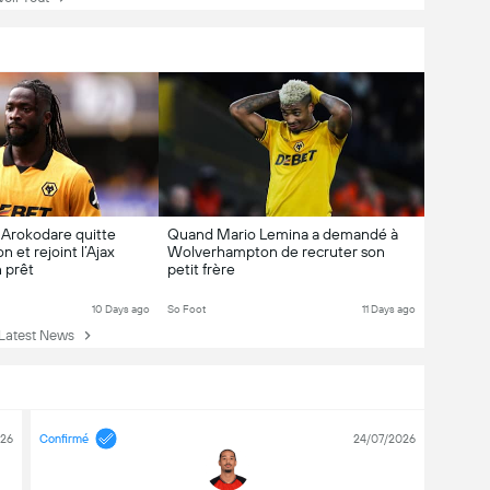
 Arokodare quitte
Quand Mario Lemina a demandé à
et rejoint l’Ajax
Wolverhampton de recruter son
 prêt
petit frère
10 Days ago
So Foot
11 Days ago
atest News
026
Confirmé
24/07/2026