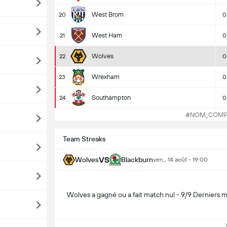
West Brom
20
0
West Ham
21
0
Wolves
22
0
Wrexham
23
0
Southampton
24
0
#NOM_COMPET
Team Streaks
VS
Wolves
Blackburn
ven., 14 août - 19:00
Wolves a gagné ou a fait match nul - 9/9 Derniers 
Vo