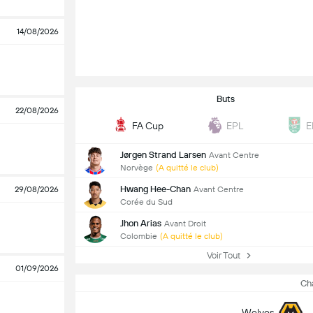
14/08/2026
Buts
22/08/2026
FA Cup
EPL
E
Jørgen Strand Larsen
Avant Centre
Norvège
(A quitté le club)
Hwang Hee-Chan
Avant Centre
29/08/2026
Corée du Sud
Jhon Arias
Avant Droit
Colombie
(A quitté le club)
Voir Tout
01/09/2026
Ch
Wolves