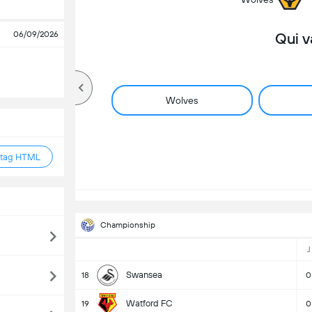
06/09/2026
Qui v
Wolves
 tag HTML
Championship
J
Swansea
18
0
Watford FC
19
0