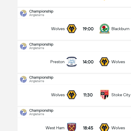
Championship
Angleterre
19:00
Wolves
Blackburn
Championship
Angleterre
14:00
Preston
Wolves
Championship
Angleterre
11:30
Wolves
Stoke City
Championship
Angleterre
Championship
22/08
18:45
West Ham
Wolves
14:00
Preston
Wolves