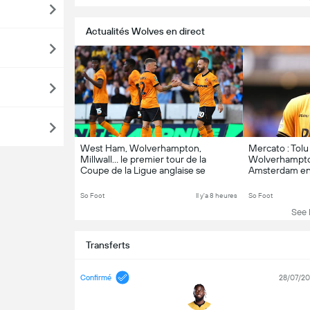
Actualités Wolves en direct
West Ham, Wolverhampton,
Mercato : Tolu
Millwall… le premier tour de la
Wolverhampton 
Coupe de la Ligue anglaise se
Amsterdam en
dispute ce week-end
So Foot
Il y'a 8 heures
So Foot
See L
Transferts
Confirmé
28/07/2