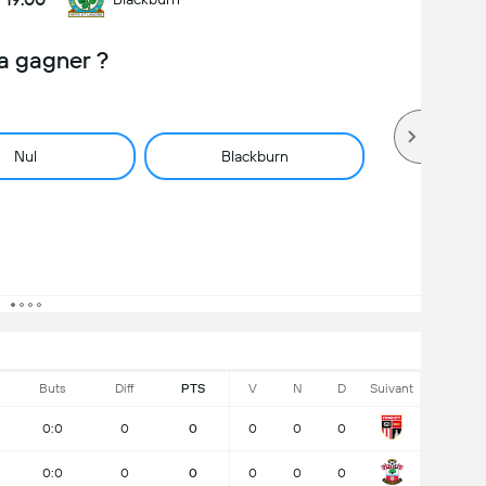
a gagner ?
Nul
Blackburn
Buts
Diff
PTS
V
N
D
Suivant
0:0
0
0
0
0
0
0:0
0
0
0
0
0