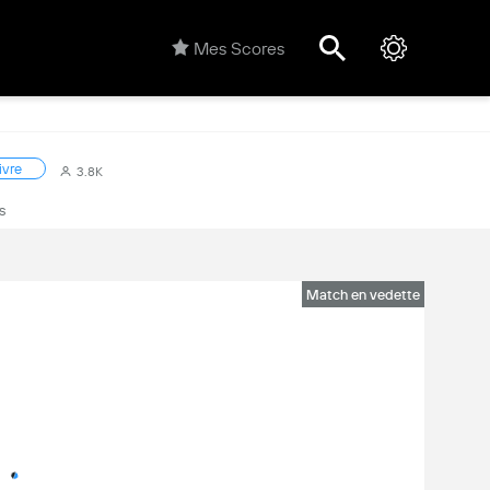
Mes Scores
ivre
3.8K
s
Match en vedette