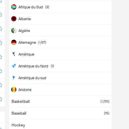
Afrique du Sud
(2)
Albanie
Algérie
Allemagne
(
1
/27)
Amérique
Amérique du Nord
(1)
Amérique du sud
Andorre
Basketball
Angleterre
(131)
(
3
/10)
Baseball
Angola
(15)
Hockey
Antigua-et-Barbuda