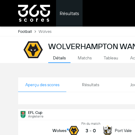
Résultats
Football
Wolves
WOLVERHAMPTON WAND
Détails
Matchs
Tableau
Ac
Aperçu des scores
Résultats
Jo
EFL Cup
Angleterre
Fin du match
3
-
0
Wolves
Port Vale