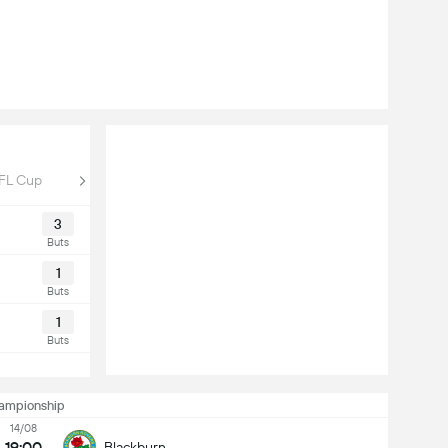
FL Cup
3
Buts
1
Buts
1
Buts
ampionship
14/08
19:00
Blackburn