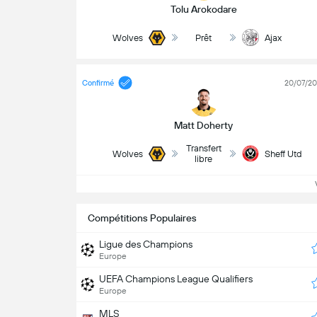
Tolu Arokodare
Wolves
Prêt
Ajax
Confirmé
20/07/2
Matt Doherty
Transfert
Wolves
Sheff Utd
libre
Vo
Compétitions Populaires
Ligue des Champions
Europe
UEFA Champions League Qualifiers
Europe
MLS