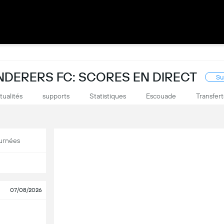
ERERS FC: SCORES EN DIRECT
Su
tualités
supports
Statistiques
Escouade
Transfert
urnées
07/08/2026