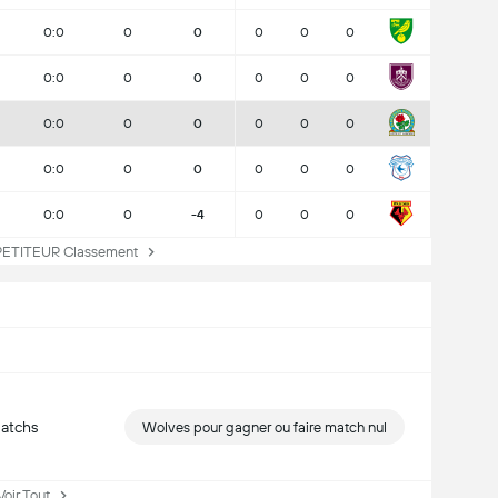
0:0
0
0
0
0
0
0:0
0
0
0
0
0
0:0
0
0
0
0
0
0:0
0
0
0
0
0
0:0
0
-4
0
0
0
ITEUR Classement
matchs
Wolves pour gagner ou faire match nul
ir Tout