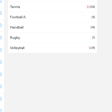
Tennis
Arabie Saoudite
(
5
/32)
Football A.
Argentine
(
29
/40)
(2)
Handball
Arménie
(1)
(14)
Rugby
Aruba
(1)
Volleyball
Asie
(2)
(
2
/4)
Australie
Autriche
(
1
/6)
Azerbaïdjan
Bahamas
Bahreïn
Bangladesh