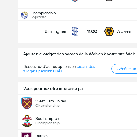
Championship
Nombre total de but (2.5)
Angleterre
11:00
Birmingham
Wolves
Moins de
Plus de
Ajoutez le widget des scores de la Wolves à votre site Web
Découvrez d’autres options en
créant des
Générer un
widgets personnalisés
Vous pourriez être intéressé par
West Ham United
Championship
Southampton
Championship
Burnley