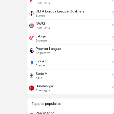
Etats-Unis
UEFA Europa League Qualifiers
Europe
NWSL
Etats-Unis
LaLiga
Espagne
Premier League
Angleterre
Ligue 1
France
Serie A
Italie
Bundesliga
Allemagne
Equipes populaires
Real Madrid