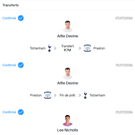
Transferts
Confirmé
07/07/2026
Alfie Devine
Transfert
Tottenham
Preston
€7M
Confirmé
01/07/2026
Alfie Devine
Preston
Fin de prêt
Tottenham
Confirmé
01/07/2026
Lee Nicholls