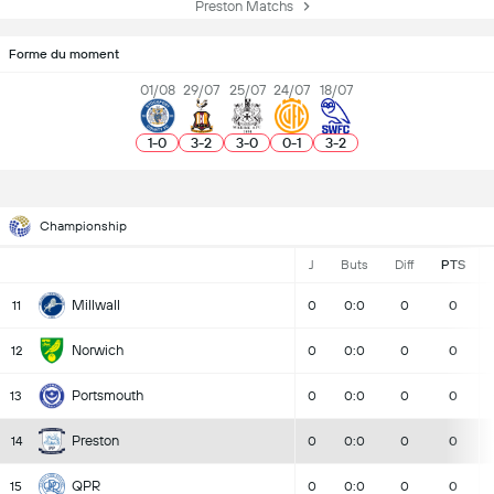
Preston Matchs
Forme du moment
01/08
29/07
25/07
24/07
18/07
1
-
0
3
-
2
3
-
0
0
-
1
3
-
2
Championship
J
Buts
Diff
PTS
Millwall
11
0
0:0
0
0
Norwich
12
0
0:0
0
0
Portsmouth
13
0
0:0
0
0
Preston
14
0
0:0
0
0
QPR
15
0
0:0
0
0