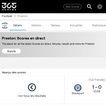
Mes Scores
Football
Preston
Détails
Matchs
Tableau
Actualités
Statistique
Preston: Scores en direct
The place for all the latest Scores en direct, fixtures, results and more for Preston
Suivre
Aperçu des scores
Club Friendlies
1
-
0
01/08
Stockport
Voir tous les résultats