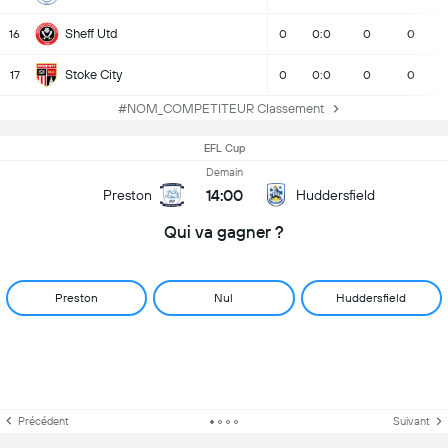
Sheff Utd
16
0
0:0
0
0
Stoke City
17
0
0:0
0
0
#NOM_COMPETITEUR Classement
EFL Cup
Demain
14:00
Preston
Huddersfield
Qui va gagner ?
Preston
Nul
Huddersfield
Précédent
Suivant