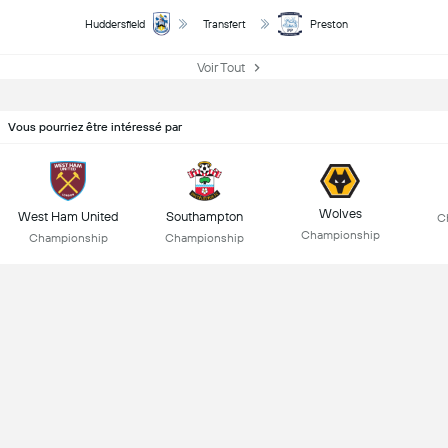
Huddersfield
Transfert
Preston
Voir Tout
Vous pourriez être intéressé par
Wolves
West Ham United
Southampton
C
Championship
Championship
Championship