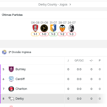
Derby County - Jogos
Últimas Partidas
04-08
01-08
31-07
28-07
24-07
1
-
1
1
-
0
1
-
3
1
-
2
1
-
3
2ª Divisão Inglesa
J
GP/GC
+/-
P
Burnley
5
0
0:0
0
0
Cardiff
6
0
0:0
0
0
Charlton
7
0
0:0
0
0
Derby
8
0
0:0
0
0