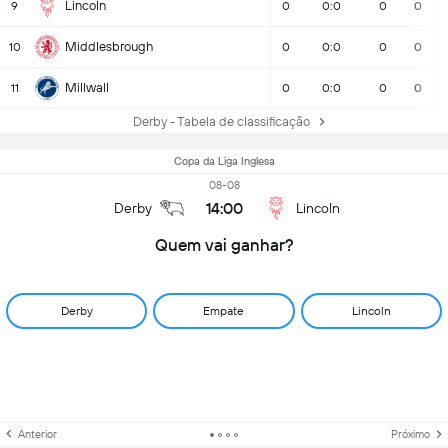
Lincoln
9
0
0:0
0
0
Middlesbrough
10
0
0:0
0
0
Millwall
11
0
0:0
0
0
Derby - Tabela de classificação
Copa da Liga Inglesa
08-08
14:00
Derby
Lincoln
Quem vai ganhar?
Derby
Empate
Lincoln
Anterior
Próximo