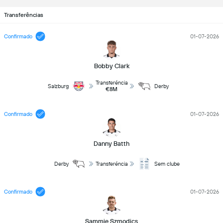
Transferências
Confirmado
01-07-2026
Bobby Clark
Transferéncia
Salzburg
Derby
€8M
Confirmado
01-07-2026
Danny Batth
Derby
Transferéncia
Sem clube
Confirmado
01-07-2026
Sammie Szmodics