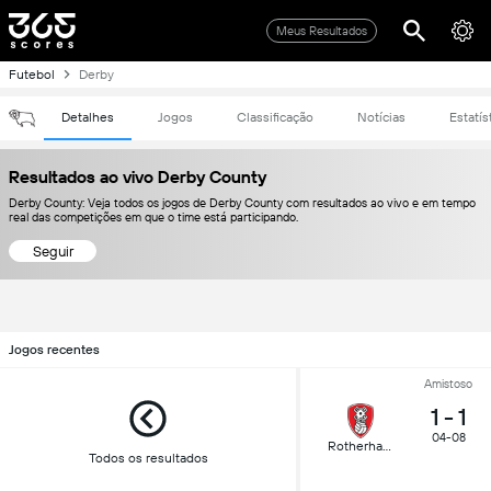
Meus Resultados
Futebol
Derby
Detalhes
Jogos
Classificação
Notícias
Estatís
Resultados ao vivo Derby County
Derby County: Veja todos os jogos de Derby County com resultados ao vivo e em tempo
real das competições em que o time está participando.
Seguir
Jogos recentes
Amistoso
1
-
1
04-08
Rotherham
Todos os resultados