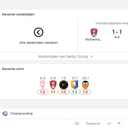
Recente wedstrijden
Vriendschappelijke wed
1
-
1
4-8
Rotherham
Alle wedstrijden bekijken
Wedstrijden van Derby County
Recente vorm
8-8
4-8
1-8
31-7
28-7
1
-
2
1
-
1
1
-
0
1
-
3
1
-
2
Championship
GS
Doelpunt
+/-
P