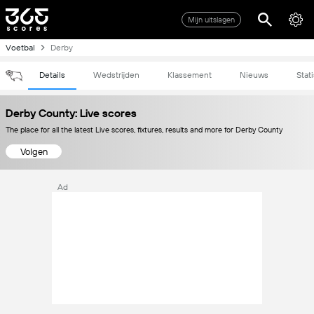
Mijn uitslagen
Voetbal
Derby
Details
Wedstrijden
Klassement
Nieuws
Stat
Derby County: Live scores
The place for all the latest Live scores, fixtures, results and more for Derby County
Volgen
Ad