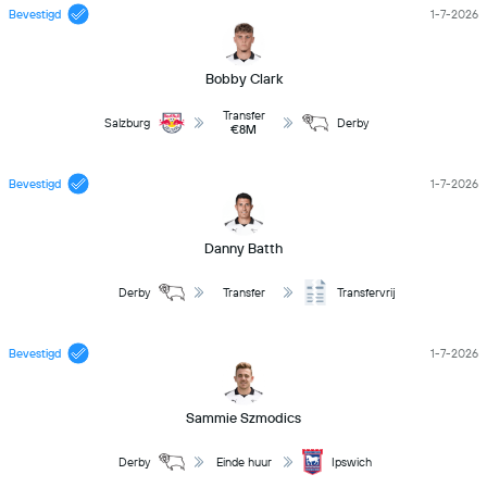
Bevestigd
1-7-2026
Bobby Clark
Transfer
Salzburg
Derby
€8M
Bevestigd
1-7-2026
Danny Batth
Derby
Transfer
Transfervrij
Bevestigd
1-7-2026
Sammie Szmodics
Derby
Einde huur
Ipswich