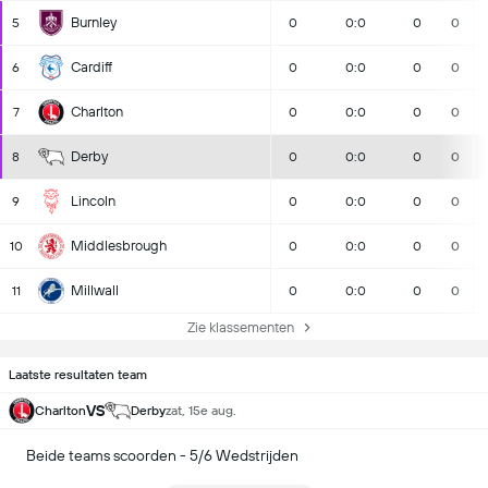
Burnley
5
0
0:0
0
0
Cardiff
6
0
0:0
0
0
Charlton
7
0
0:0
0
0
Derby
8
0
0:0
0
0
Lincoln
9
0
0:0
0
0
Middlesbrough
10
0
0:0
0
0
Millwall
11
0
0:0
0
0
Zie klassementen
Laatste resultaten team
VS
Charlton
Derby
zat, 15e aug.
Beide teams scoorden - 5/6 Wedstrijden