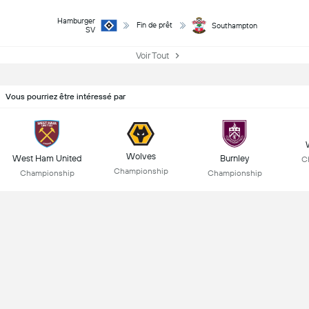
Hamburger
Fin de prêt
Southampton
SV
Voir Tout
Vous pourriez être intéressé par
Wolves
West Ham United
Burnley
C
Championship
Championship
Championship