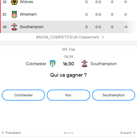
Wolves
22
0
0:0
0
0
Wrexham
23
0
0:0
0
0
Southampton
24
0
0:0
0
-4
#NOM_COMPETITEUR Classement
EFL Cup
08/08
16:30
Colchester
Southampton
Qui va gagner ?
Colchester
Nul
Southampton
Précédent
Suivant