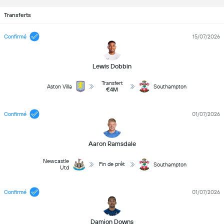
Transferts
Confirmé
15/07/2026
Lewis Dobbin
Transfert
Aston Villa
Southampton
€4M
Confirmé
01/07/2026
Aaron Ramsdale
Newcastle
Fin de prêt
Southampton
Utd
Confirmé
01/07/2026
Damion Downs