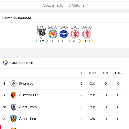
Southampton FC Matchs
Forme du moment
01/08
24/07
18/07
12/05
09/05
1
-
2
0
-
1
1
-
3
2
-
1
0
-
0
Championship
J
Buts
Diff
PTS
Swansea
18
0
0:0
0
0
Watford FC
19
0
0:0
0
0
West Brom
20
0
0:0
0
0
West Ham
21
0
0:0
0
0