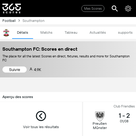
Mes Scores
Football
Southampton
Détails
Matchs
Tableau
Actualités
supports
Southampton FC: Scores en direct
The place for all the latest Scores en direct, fixtures, results and more for Southampton
FC
Suivre
4.9K
Aperçu des scores
Club Friendlies
1
-
2
01/08
Preußen
Voir tous les résultats
Münster