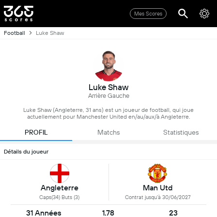
Mes Scores
Football
Luke Shaw
Luke Shaw
Arrière Gauche
Luke Shaw (Angleterre, 31 ans) est un joueur de football, qui joue
actuellement pour Manchester United en/au/aux/à Angleterre.
PROFIL
Matchs
Statistiques
Détails du joueur
Angleterre
Man Utd
Caps(34) Buts (3)
Contrat jusqu'à 30/06/2027
31 Années
1.78
23