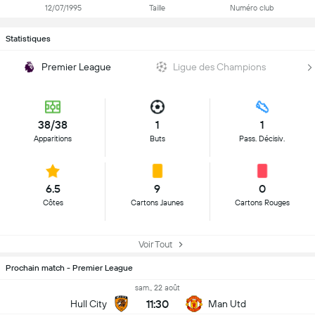
12/07/1995
Taille
Numéro club
Statistiques
Premier League
Ligue des Champions
38/38
1
1
Apparitions
Buts
Pass. Décisiv.
6.5
9
0
Côtes
Cartons Jaunes
Cartons Rouges
Voir Tout
Prochain match - Premier League
sam., 22 août
11:30
Hull City
Man Utd