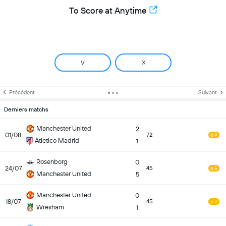
To Score at Anytime
V
X
Précédent
Suivant
Derniers matchs
Manchester United
2
01/08
72
6.9
Atletico Madrid
1
Rosenborg
0
24/07
45
6.5
Manchester United
5
Manchester United
0
18/07
45
6.2
Wrexham
1