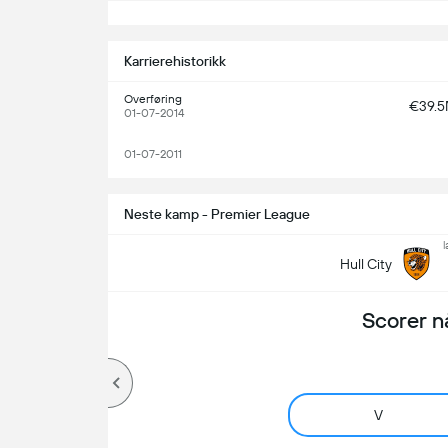
S
Karrierehistorikk
Overføring
€39.
01-07-2014
01-07-2011
Neste kamp - Premier League
l
Hull City
Scorer n
V