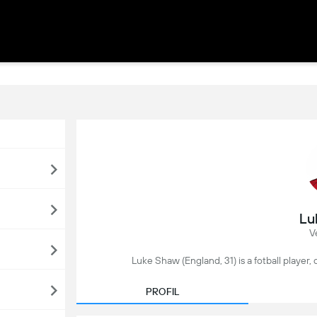
Lu
V
Luke Shaw (England, 31) is a fotball player
PROFIL