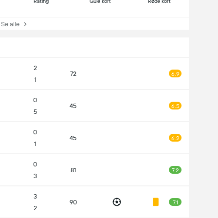
Rating
Gule kort
Røde kort
e alle
2
72
6.9
1
0
45
6.5
5
0
45
6.2
1
0
81
7.2
3
3
90
7.1
2