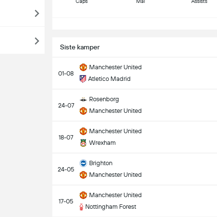
Caps
Mål
Assists
S
Siste kamper
Manchester United
01-08
Atletico Madrid
Rosenborg
24-07
Manchester United
Manchester United
18-07
Wrexham
Brighton
24-05
Manchester United
Manchester United
17-05
Nottingham Forest