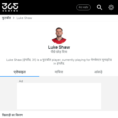
मेरा स्कोर
फुटबॉल
Luke Shaw
Luke Shaw
पीछे छोड़ दिया
Luke Shaw (इंगलैंड, 31) is a फुटबॉल player, currently playing for मेनचेस्टर यूनाइटेड
in इंगलैंड.
प्रोफाइल
माचिस
आंकड़े
Ad
खिलाड़ी का विवरण