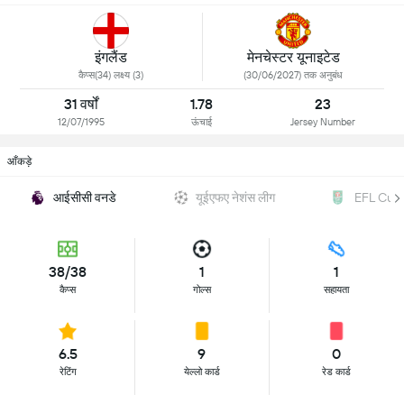
इंगलैंड
मेनचेस्टर यूनाइटेड
कैप्स(34) लक्ष्य (3)
(30/06/2027) तक अनुबंध
31 वर्षों
1.78
23
12/07/1995
ऊंचाई
Jersey Number
आँकड़े
आईसीसी वनडे
यूईएफए नेशंस लीग
EFL Cup
38/38
1
1
कैप्स
गोल्स
सहायता
6.5
9
0
रेटिंग
येल्लो कार्ड
रेड कार्ड