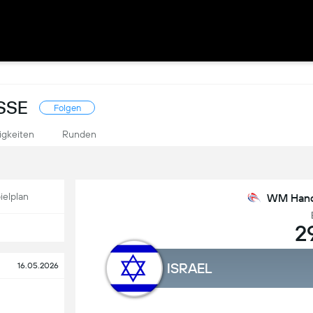
SSE
Folgen
igkeiten
Runden
ielplan
WM Handb
2
ISRAEL
16.05.2026