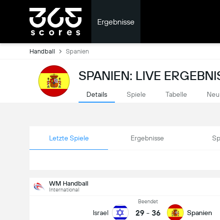
Ergebnisse
Handball
Spanien
SPANIEN: LIVE ERGEBNI
Details
Spiele
Tabelle
Neu
Letzte Spiele
Ergebnisse
Sp
WM Handball
International
Beendet
29
-
36
Israel
Spanien