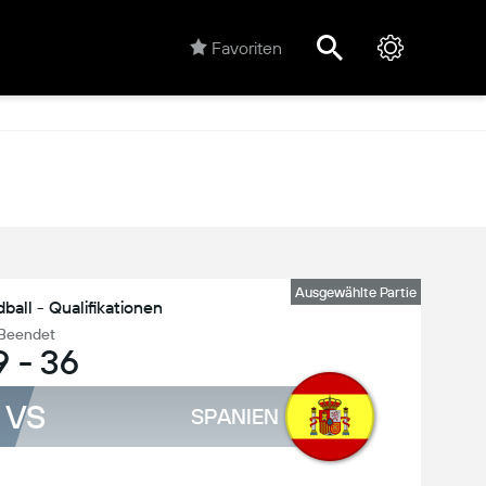
Favoriten
Ausgewählte Partie
all - Qualifikationen
Beendet
9
-
36
VS
SPANIEN