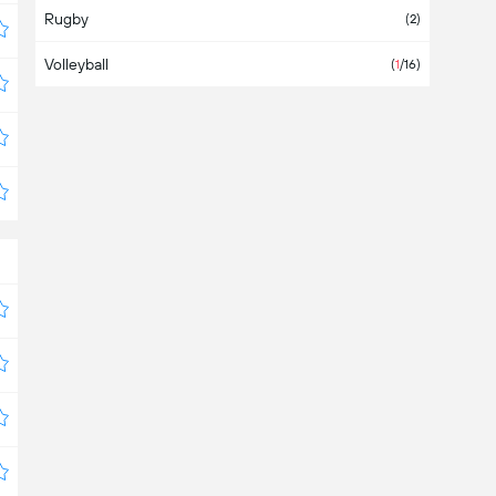
Rugby
(2)
Volleyball
(
1
/16)