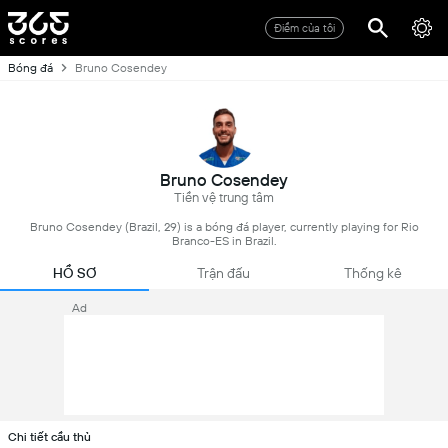
Điểm của tôi
Bóng đá
Bruno Cosendey
Bruno Cosendey
Tiền vệ trung tâm
Bruno Cosendey (Brazil, 29) is a bóng đá player, currently playing for Rio
Branco-ES in Brazil.
HỒ SƠ
Trận đấu
Thống kê
Ad
Chi tiết cầu thủ