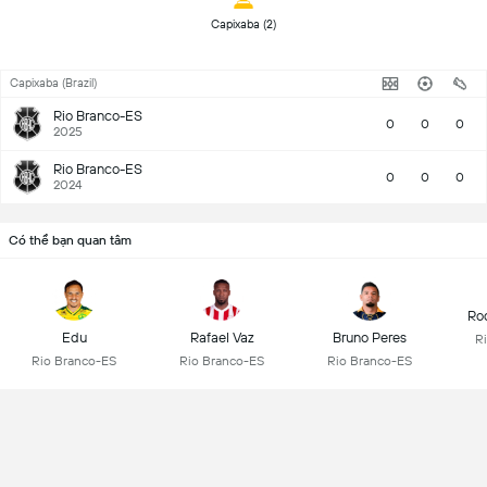
 Capixaba (2) 
Capixaba (Brazil)
Rio Branco-ES
0
0
0
2025
Rio Branco-ES
0
0
0
2024
Có thể bạn quan tâm
Ro
Edu
Rafael Vaz
Bruno Peres
R
Rio Branco-ES
Rio Branco-ES
Rio Branco-ES