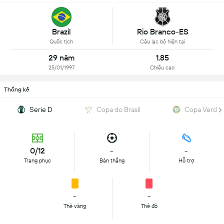
Brazil
Rio Branco-ES
Quốc tịch
Câu lạc bộ hiện tại
29 năm
1.85
25/01/1997
Chiều cao
Thống kê
Serie D
Copa do Brasil
Copa Verde
0/12
-
-
Trang phục
Bàn thắng
Hỗ trợ
-
-
Thẻ vàng
Thẻ đỏ