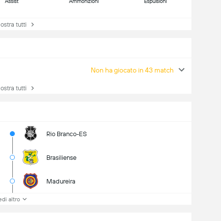
Assist
Ammonizioni
Espulsioni
tra tutti
Non ha giocato in 43 match
tra tutti
Rio Branco-ES
Brasiliense
Madureira
di altro