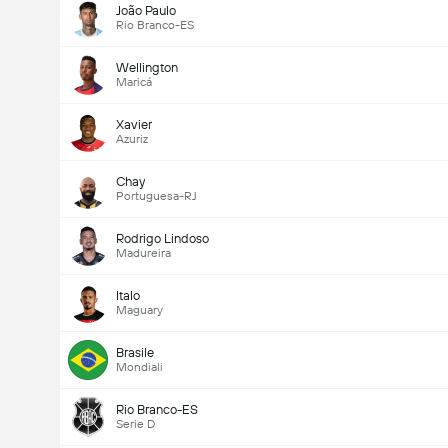
João Paulo
Rio Branco-ES
Wellington
Maricá
Xavier
Azuriz
Chay
Portuguesa-RJ
Rodrigo Lindoso
Madureira
Italo
Maguary
Brasile
Mondiali
Rio Branco-ES
Serie D