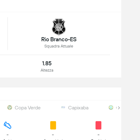
Rio Branco-ES
Squadra Attuale
1.85
Altezza
Copa Verde
Capixaba
Copa Espir
-
-
-