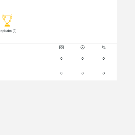
 Capixaba (2) 
0
0
0
0
0
0