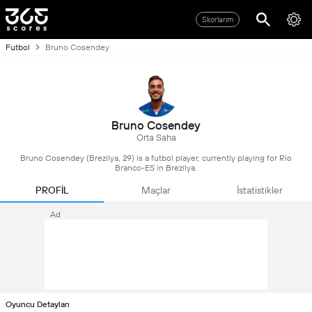
Skorlarım
Futbol
Bruno Cosendey
Bruno Cosendey
Orta Saha
Bruno Cosendey (Brezilya, 29) is a futbol player, currently playing for Rio
Branco-ES in Brezilya.
PROFİL
Maçlar
İstatistikler
Ad
Oyuncu Detayları