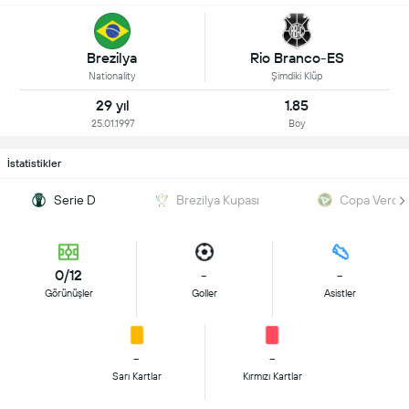
Brezilya
Rio Branco-ES
Nationality
Şimdiki Klüp
29 yıl
1.85
25.01.1997
Boy
İstatistikler
Serie D
Brezilya Kupası
Copa Verde
0/12
-
-
Görünüşler
Goller
Asistler
-
-
Sarı Kartlar
Kırmızı Kartlar