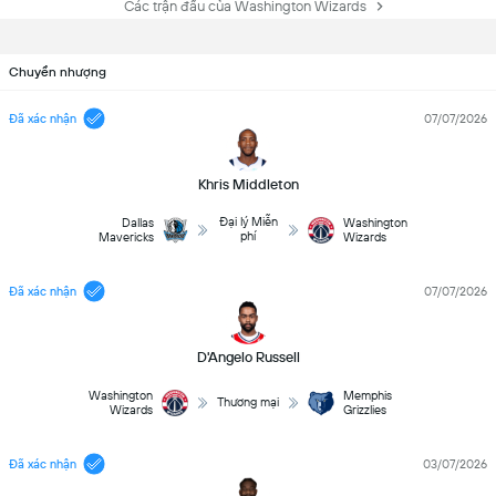
Các trận đấu của Washington Wizards
Chuyển nhượng
Đã xác nhận
07/07/2026
Khris Middleton
Đại lý Miễn
Dallas
Washington
phí
Mavericks
Wizards
Đã xác nhận
07/07/2026
D'Angelo Russell
Washington
Memphis
Thương mại
Wizards
Grizzlies
Đã xác nhận
03/07/2026