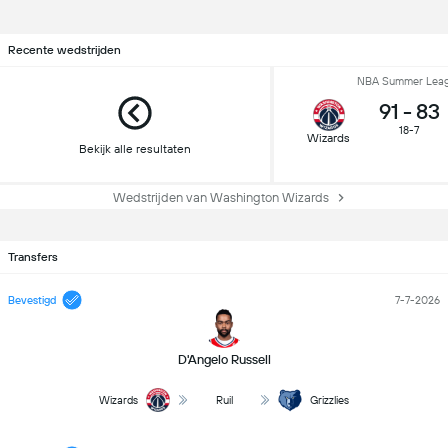
Recente wedstrijden
NBA Summer Lea
91
-
83
18-7
Wizards
Bekijk alle resultaten
Wedstrijden van Washington Wizards
Transfers
Bevestigd
7-7-2026
D'Angelo Russell
Wizards
Ruil
Grizzlies