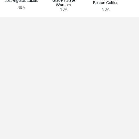
Golden State
Los Angeles Lakers
Boston Celtics
Warriors
NBA
NBA
NBA