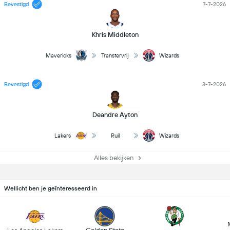
Bevestigd
7-7-2026
Khris Middleton
Mavericks
Transfervrij
Wizards
Bevestigd
3-7-2026
Deandre Ayton
Lakers
Ruil
Wizards
Alles bekijken
Wellicht ben je geïnteresseerd in