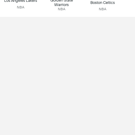
Golden State
Los Angeles Lakers
Boston Celtics
Warriors
NBA
NBA
NBA