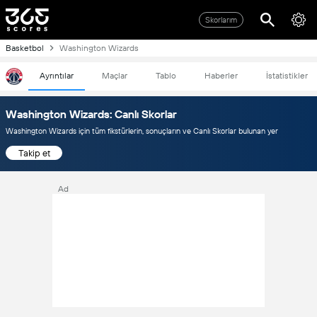
Skorlarım
Basketbol
Washington Wizards
Ayrıntılar
Maçlar
Tablo
Haberler
İstatistikler
Washington Wizards: Canlı Skorlar
Washington Wizards için tüm fikstürlerin, sonuçların ve Canlı Skorlar bulunan yer
Takip et
Ad