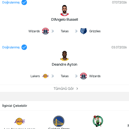
Doğrulanmış
07.07.2026
D'Angelo Russell
Wizards
Takas
Grizzlies
Doğrulanmış
03.07.2026
Deandre Ayton
Lakers
Takas
Wizards
Tümünü Gör
İlginizi Çekebilir