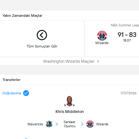
Yakın Zamandaki Maçlar
NBA Summer Lea
91
-
83
18.07
Wizards
Tüm Sonuçları Gör
Washington Wizards Maçları
Transferler
Doğrulanmış
07.07.2026
Khris Middleton
Serbest
Mavericks
Wizards
Oyuncu