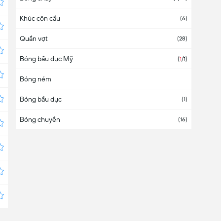
Khúc côn cầu
Bulgaria
(6)
Quần vợt
Cameroon
(28)
Bóng bầu dục Mỹ
Canada
(2)
(
1
/1)
Bóng ném
Châu Á
Bóng bầu dục
Châu Âu
(1)
Bóng chuyền
Châu phi
(16)
Chile
(3)
Colombia
Cộng hòa Dominica
Cộng hòa Séc
Costa Rica