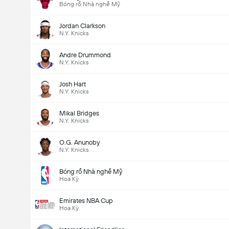
Bóng rổ Nhà nghề Mỹ
Jordan Clarkson
N.Y. Knicks
Andre Drummond
N.Y. Knicks
Josh Hart
N.Y. Knicks
Mikal Bridges
N.Y. Knicks
O.G. Anunoby
N.Y. Knicks
Bóng rổ Nhà nghề Mỹ
Hoa Kỳ
Emirates NBA Cup
Hoa Kỳ