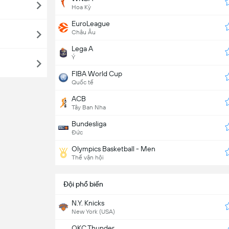
Hoa Kỳ
EuroLeague
Châu Âu
Lega A
Ý
FIBA World Cup
Quốc tế
ACB
Tây Ban Nha
Bundesliga
Đức
Olympics Basketball - Men
Thế vận hội
Đội phổ biến
N.Y. Knicks
New York (USA)
OKC Thunder