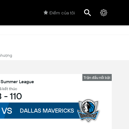
Điểm của tôi
nhượng
Trận đấu nổi bật
 Summer League
ã kết thúc
8
-
110
VS
DALLAS MAVERICKS