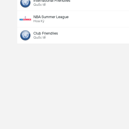
International Friendlies
Quốc tế
NBA Summer League
Hoa Kỳ
Club Friendlies
Quốc tế