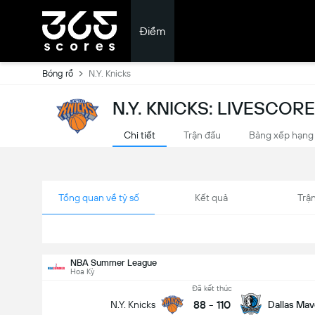
Điểm
Bóng rổ
N.Y. Knicks
N.Y. KNICKS: LIVESCORE
Chi tiết
Trận đấu
Bảng xếp hạng
Tổng quan về tỷ số
Kết quả
Trận
NBA Summer League
Hoa Kỳ
Đã kết thúc
88
-
110
N.Y. Knicks
Dallas Mav