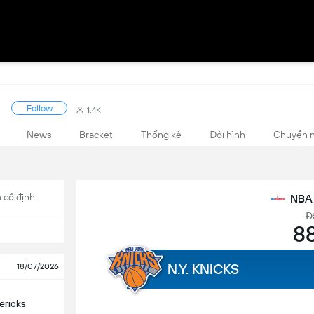
Follow
1.4K
News
Bracket
Thống kê
Đội hình
Chuyển 
 cố định
NBA
Đ
8
N.Y. KNICKS
18/07/2026
ericks