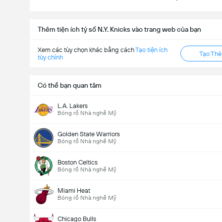
Thêm tiện ích tỷ số N.Y. Knicks vào trang web của bạn
Xem các tùy chọn khác bằng cách
Tạo tiện ích
Tạo Th
tùy chỉnh
Có thể bạn quan tâm
L.A. Lakers
Bóng rổ Nhà nghề Mỹ
Golden State Warriors
Bóng rổ Nhà nghề Mỹ
Boston Celtics
Bóng rổ Nhà nghề Mỹ
Miami Heat
Bóng rổ Nhà nghề Mỹ
Chicago Bulls