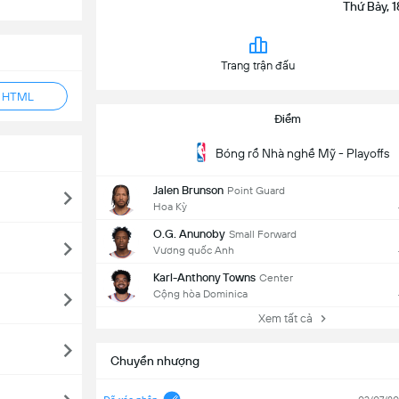
Thứ Bảy, 1
Trang trận đấu
ẻ HTML
Điểm
Bóng rổ Nhà nghề Mỹ - Playoffs
Jalen Brunson
Point Guard
Hoa Kỳ
O.G. Anunoby
Small Forward
Vương quốc Anh
Karl-Anthony Towns
Center
Cộng hòa Dominica
Xem tất cả
Chuyển nhượng