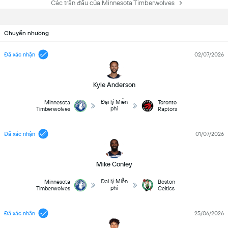
Các trận đấu của Minnesota Timberwolves
Chuyển nhượng
Đã xác nhận
02/07/2026
Kyle Anderson
Đại lý Miễn
Minnesota
Toronto
phí
Timberwolves
Raptors
Đã xác nhận
01/07/2026
Mike Conley
Đại lý Miễn
Minnesota
Boston
phí
Timberwolves
Celtics
Đã xác nhận
25/06/2026