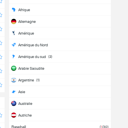
Afrique
Allemagne
Amérique
Amérique du Nord
Amérique du sud
(2)
Arabie Saoudite
Argentine
(1)
Asie
Australie
Autriche
Baseball
Belgique
(
1
/30)