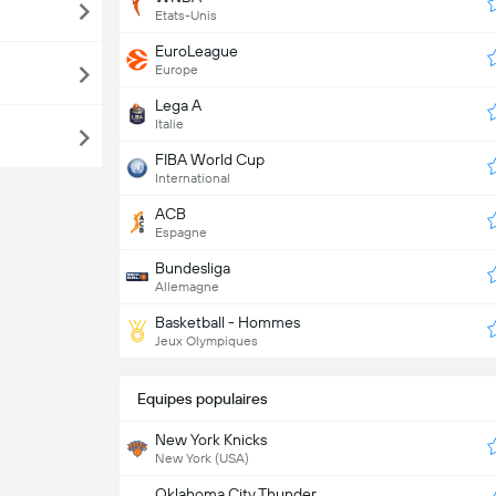
Etats-Unis
EuroLeague
Europe
Lega A
Italie
FIBA World Cup
International
ACB
Espagne
Bundesliga
Allemagne
Basketball - Hommes
Jeux Olympiques
Equipes populaires
New York Knicks
New York (USA)
Oklahoma City Thunder