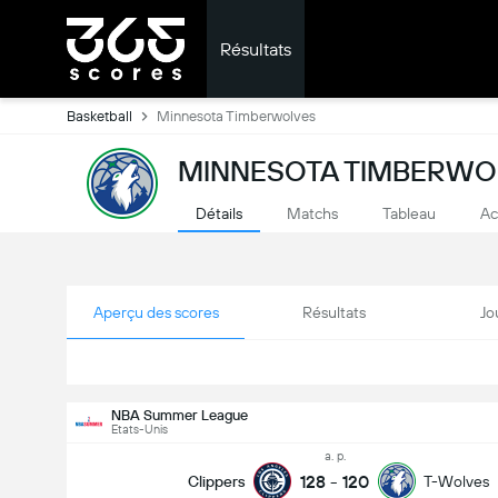
Résultats
Basketball
Minnesota Timberwolves
MINNESOTA TIMBERWOL
Détails
Matchs
Tableau
Ac
Aperçu des scores
Résultats
Jo
NBA Summer League
Etats-Unis
a. p.
128
-
120
Clippers
T-Wolves