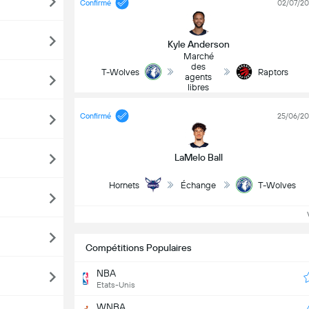
Confirmé
02/07/2
Kyle Anderson
Marché
des
T-Wolves
Raptors
agents
libres
Confirmé
25/06/2
LaMelo Ball
Hornets
Échange
T-Wolves
Vo
Compétitions Populaires
NBA
Etats-Unis
WNBA