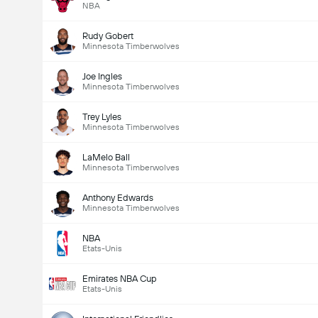
NBA
Rudy Gobert
Minnesota Timberwolves
Joe Ingles
Minnesota Timberwolves
Trey Lyles
Minnesota Timberwolves
LaMelo Ball
Minnesota Timberwolves
Anthony Edwards
Minnesota Timberwolves
NBA
Etats-Unis
Emirates NBA Cup
Etats-Unis