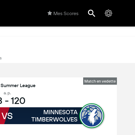
Mes Scores
s
Match en vedette
 Summer League
a. p.
8
-
120
MINNESOTA
VS
TIMBERWOLVES