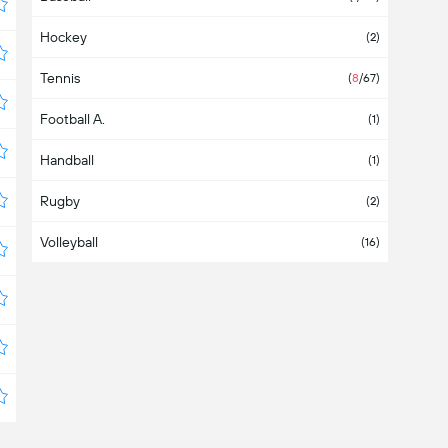
Hockey
Bolivie
(2)
Tennis
Bosnie-Herzégovine
(
8
/67)
Football A.
Brésil
(1)
Handball
Bulgarie
(1)
Rugby
Cameroun
(2)
Volleyball
Canada
(2)
(16)
Chili
(3)
Chine
Chypre
Colombie
Corée du Sud