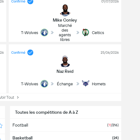
026
Confirmé
01/07/2026
Mike Conley
Marché
des
T-Wolves
Celtics
agents
libres
026
Confirmé
25/06/2026
Naz Reid
T-Wolves
Échange
Hornets
ir Tout
Toutes les compétitions de A à Z
Football
(
11
/216)
Basketball
(24)