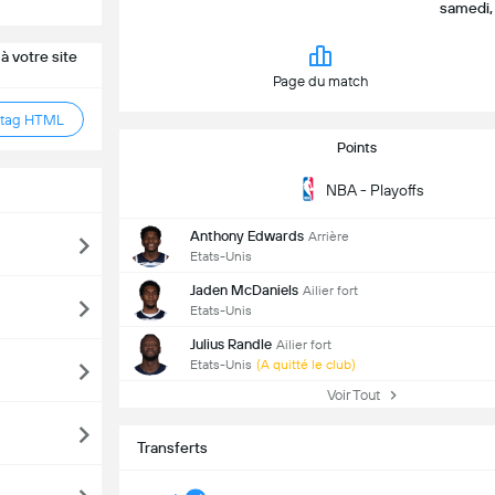
samedi, 
à votre site
Page du match
 tag HTML
Points
NBA - Playoffs
Anthony Edwards
Arrière
Etats-Unis
Jaden McDaniels
Ailier fort
Etats-Unis
Julius Randle
Ailier fort
Etats-Unis
(A quitté le club)
Voir Tout
Transferts