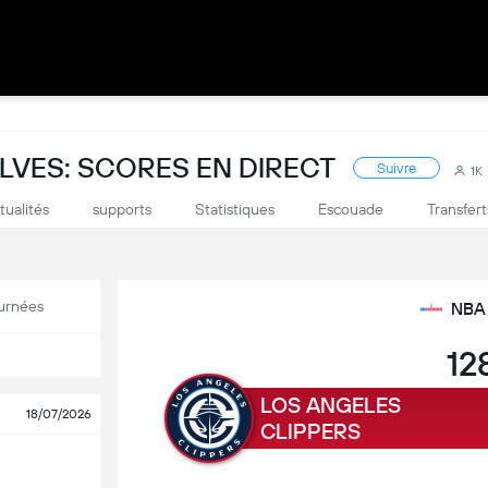
VES: SCORES EN DIRECT
Suivre
1K
tualités
supports
Statistiques
Escouade
Transfert
urnées
NBA
12
LOS ANGELES
18/07/2026
CLIPPERS