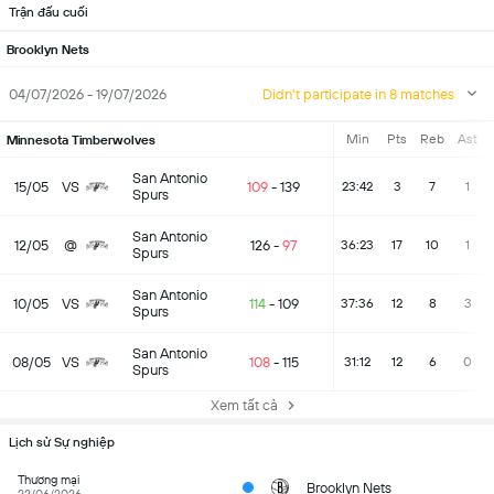
Trận đấu cuối
Brooklyn Nets
04/07/2026 - 19/07/2026
Didn't participate in 8 matches
Min
Pts
Reb
Ast
Minnesota Timberwolves
San Antonio
15/05
VS
109
-
139
23:42
3
7
1
Spurs
San Antonio
12/05
@
126
-
97
36:23
17
10
1
Spurs
San Antonio
10/05
VS
114
-
109
37:36
12
8
3
Spurs
San Antonio
08/05
VS
108
-
115
31:12
12
6
0
Spurs
Xem tất cả
Lịch sử Sự nghiệp
Thương mại
Brooklyn Nets