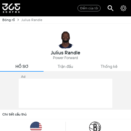
Điểm của tôi
Bóng rổ
Julius Randle
Julius Randle
Power Forward
HỒ SƠ
Trận đấu
Thống kê
Ad
Chi tiết cầu thủ