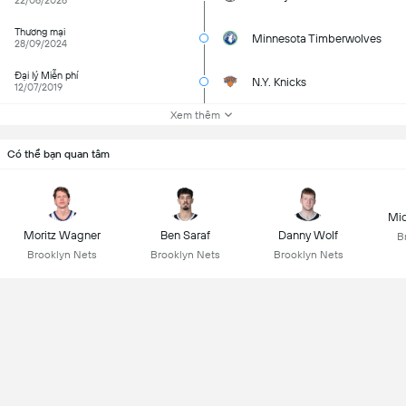
22/06/2026
Thương mại
Minnesota Timberwolves
28/09/2024
Đại lý Miễn phí
N.Y. Knicks
12/07/2019
Xem thêm
Có thể bạn quan tâm
Mic
Moritz Wagner
Ben Saraf
Danny Wolf
B
Brooklyn Nets
Brooklyn Nets
Brooklyn Nets