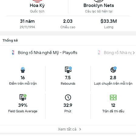
Hoa Kỳ
Brooklyn Nets
Quốc tịch
Câu lạc bộ hiện tại
31 năm
2.03
$33.3M
29/11/1994
Chiều cao
Lương
Thống kê
Bóng rổ Nhà nghề Mỹ - Playoffs
Bóng rổ Nhà ngh
16
7.5
2.8
Điểm trên mỗi trận
Rebounds
Lượt chuyền trên mỗi trận
39%
32.9
12
Field Goals Average
Phút
Trận đã thi đấu
Xem tất cả