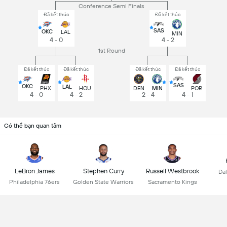
Conference Semi Finals
Đã kết thúc
Đã kết thúc
SAS
OKC
LAL
MIN
4 - 0
4 - 2
1st Round
Đã kết thúc
Đã kết thúc
Đã kết thúc
Đã kết thúc
SAS
OKC
LAL
PHX
HOU
DEN
MIN
POR
4 - 0
4 - 2
2 - 4
4 - 1
Có thể bạn quan tâm
LeBron James
Stephen Curry
Russell Westbrook
Dal
Philadelphia 76ers
Golden State Warriors
Sacramento Kings