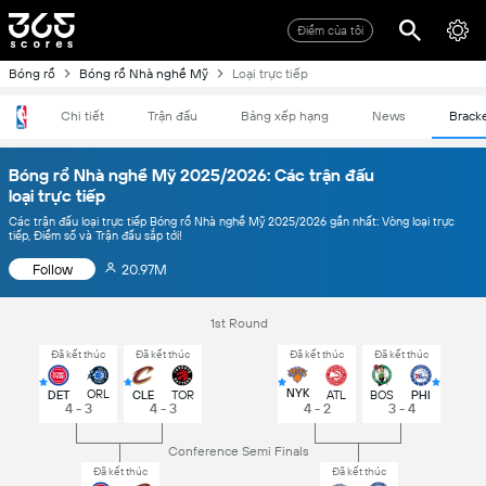
Điểm của tôi
Bóng rổ
Bóng rổ Nhà nghề Mỹ
Loại trực tiếp
Chi tiết
Trận đấu
Bảng xếp hạng
News
Brack
Bóng rổ Nhà nghề Mỹ 2025/2026: Các trận đấu
loại trực tiếp
Các trận đấu loại trực tiếp Bóng rổ Nhà nghề Mỹ 2025/2026 gần nhất: Vòng loại trực
tiếp, Điểm số và Trận đấu sắp tới!
Follow
20.97M
1st Round
Đã kết thúc
Đã kết thúc
Đã kết thúc
Đã kết thúc
NYK
ORL
DET
CLE
TOR
ATL
BOS
PHI
4 - 3
4 - 3
4 - 2
3 - 4
Conference Semi Finals
Đã kết thúc
Đã kết thúc