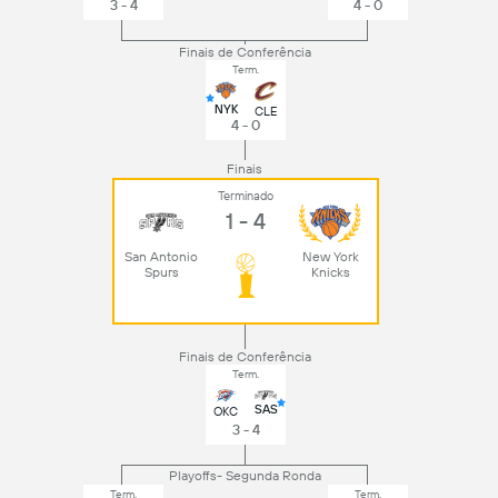
3 - 4
4 - 0
Finais de Conferência
Term.
NYK
CLE
4 - 0
Finais
Terminado
1 - 4
San Antonio
New York
Spurs
Knicks
Finais de Conferência
Term.
SAS
OKC
3 - 4
Playoffs- Segunda Ronda
Term.
Term.