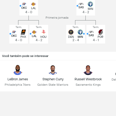
SAS
OKC
LAL
MIN
4 - 0
4 - 2
Primeira jornada
Term.
Term.
Term.
Term.
SAS
OKC
LAL
PHX
HOU
DEN
MIN
POR
4 - 0
4 - 2
2 - 4
4 - 1
Você também pode se interessar
LeBron James
Stephen Curry
Russell Westbrook
Dal
Philadelphia 76ers
Golden State Warriors
Sacramento Kings