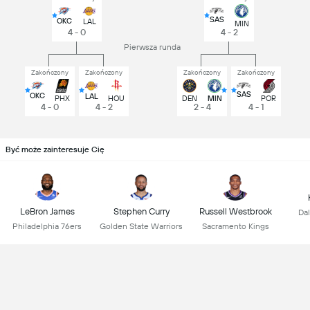
SAS
OKC
LAL
MIN
4 - 0
4 - 2
Pierwsza runda
Zakończony
Zakończony
Zakończony
Zakończony
SAS
OKC
LAL
PHX
HOU
DEN
MIN
POR
4 - 0
4 - 2
2 - 4
4 - 1
Być może zainteresuje Cię
LeBron James
Stephen Curry
Russell Westbrook
Dal
Philadelphia 76ers
Golden State Warriors
Sacramento Kings