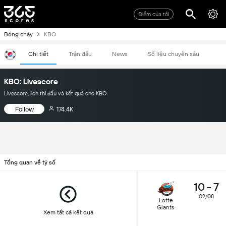
Điểm của tôi
Bóng chày
KBO
Chi tiết
Trận đấu
News
Số liệu chuyên sâu
KBO: Livescore
Livescore, lịch thi đấu và kết quả cho KBO
Follow
174.4K
Tổng quan về tỷ số
10
-
7
02/08
Lotte
Giants
Xem tất cả kết quả