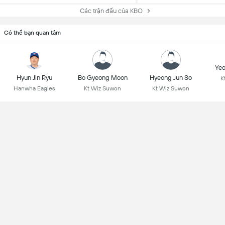
Các trận đấu của KBO
Có thể bạn quan tâm
Yeo
Hyun Jin Ryu
Bo Gyeong Moon
Hyeong Jun So
K
Hanwha Eagles
Kt Wiz Suwon
Kt Wiz Suwon