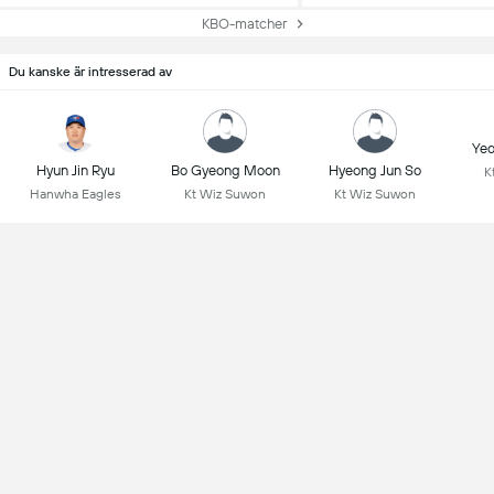
KBO-matcher
Du kanske är intresserad av
Yeo
Hyun Jin Ryu
Bo Gyeong Moon
Hyeong Jun So
K
Hanwha Eagles
Kt Wiz Suwon
Kt Wiz Suwon