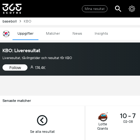
Mina resultat
baseboll
KBO
Uppgifter
Matcher
News
Insights
KBO: Liveresultat
Liveresultat, tävlingstider och resultat för KBO
Follow
174.4K
Senaste matcher
10
-
7
02-08
Lotte
Giants
Se alla resultat