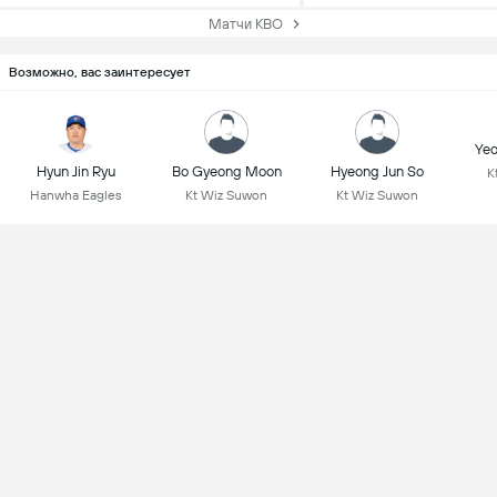
Матчи KBO
Возможно, вас заинтересует
Yeo
Hyun Jin Ryu
Bo Gyeong Moon
Hyeong Jun So
K
Hanwha Eagles
Kt Wiz Suwon
Kt Wiz Suwon