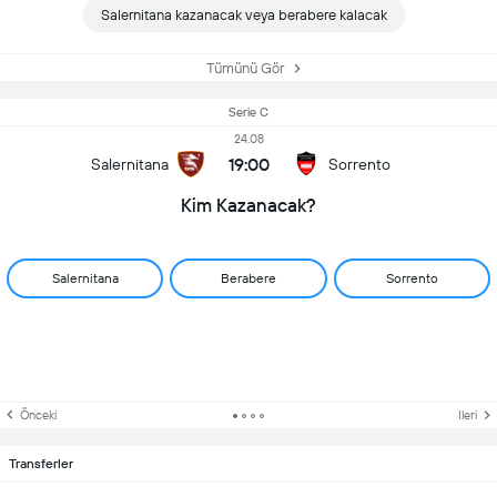
Salernitana kazanacak veya berabere kalacak
Tümünü Gör
Serie C
24.08
19:00
Salernitana
Sorrento
Kim Kazanacak?
Salernitana
Berabere
Sorrento
Önceki
Ileri
Transferler