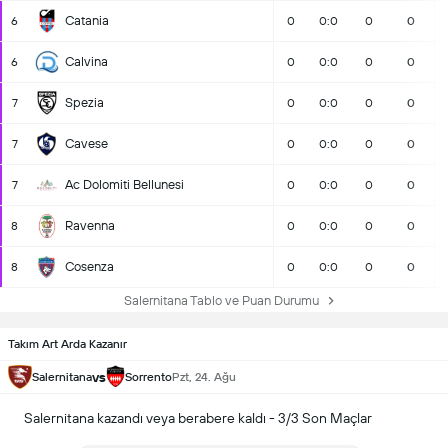
Catania
6
0
0:0
0
0
Calvina
6
0
0:0
0
0
Spezia
7
0
0:0
0
0
Cavese
7
0
0:0
0
0
Ac Dolomiti Bellunesi
7
0
0:0
0
0
Ravenna
8
0
0:0
0
0
Cosenza
8
0
0:0
0
0
Salernitana Tablo ve Puan Durumu
Takım Art Arda Kazanır
vs
Salernitana
Sorrento
Pzt, 24. Ağu
Salernitana kazandı veya berabere kaldı - 3/3 Son Maçlar