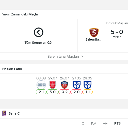
Yakın Zamandaki Maçlar
Dostluk Maçları
5
-
0
29.07
Salernitana
Tüm Sonuçları Gör
Salernitana Maçları
En Son Form
08.08
29.07
26.07
27.05
24.05
2
-
1
5
-
0
0
-
2
2
-
0
1
-
1
Serie C
O
F:A
+/-
PTS