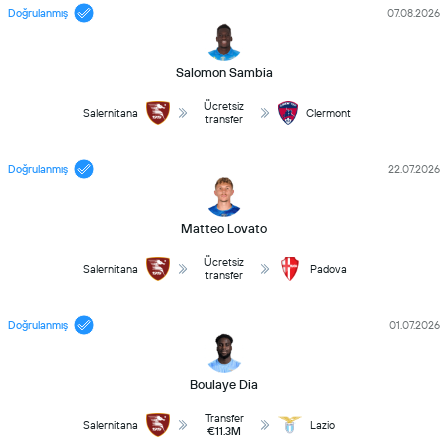
Doğrulanmış
07.08.2026
Salomon Sambia
Ücretsiz
Salernitana
Clermont
transfer
Doğrulanmış
22.07.2026
Matteo Lovato
Ücretsiz
Salernitana
Padova
transfer
Doğrulanmış
01.07.2026
Boulaye Dia
Transfer
Salernitana
Lazio
€11.3M