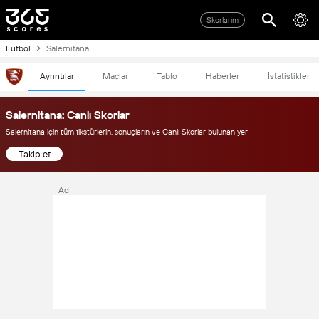
Skorlarım
Futbol
Salernitana
Ayrıntılar
Maçlar
Tablo
Haberler
İstatistikler
Salernitana: Canlı Skorlar
Salernitana için tüm fikstürlerin, sonuçların ve Canlı Skorlar bulunan yer
Takip et
Ad