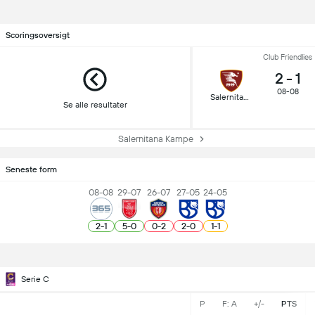
Scoringsoversigt
Club Friendlies
2
-
1
08-08
Salernitana
Se alle resultater
Salernitana Kampe
Seneste form
08-08
29-07
26-07
27-05
24-05
2
-
1
5
-
0
0
-
2
2
-
0
1
-
1
Serie C
P
F: A
+/-
PTS