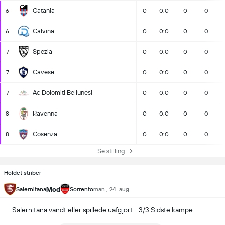
Catania
6
0
0:0
0
0
Calvina
6
0
0:0
0
0
Spezia
7
0
0:0
0
0
Cavese
7
0
0:0
0
0
Ac Dolomiti Bellunesi
7
0
0:0
0
0
Ravenna
8
0
0:0
0
0
Cosenza
8
0
0:0
0
0
Se stilling
Holdet striber
Mod
Salernitana
Sorrento
man., 24. aug.
Salernitana vandt eller spillede uafgjort - 3/3 Sidste kampe