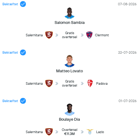
Bekræftet
07-08-2026
Salomon Sambia
Gratis
Salernitana
Clermont
overførsel
Bekræftet
22-07-2026
Matteo Lovato
Gratis
Salernitana
Padova
overførsel
Bekræftet
01-07-2026
Boulaye Dia
Overførsel
Salernitana
Lazio
€11.3M