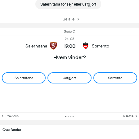
Salernitana for sejr eller uafgjort
Se alle
Serie C
24-08
19:00
Salernitana
Sorrento
Hvem vinder?
Salernitana
Uafgjort
Sorrento
Previous
Næste
Overførsler