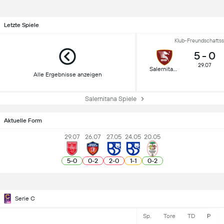
Letzte Spiele
Klub-Freundschaftss
5
-
0
29.07
Salernitana
Alle Ergebnisse anzeigen
Salernitana Spiele
Aktuelle Form
29.07
26.07
27.05
24.05
20.05
5
-
0
0
-
2
2
-
0
1
-
1
0
-
2
Serie C
Sp.
Tore
TD
P