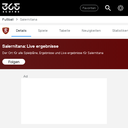
Favoriten
Fußball
Salernitana
Details
Spiele
Tabelle
Neuigkeiten
Statistike
Salernitana: Live ergebnisse
Der Ort für alle Spielpläne, Ergebnisse und Live ergebnisse für Salernitana
Folgen
Ad