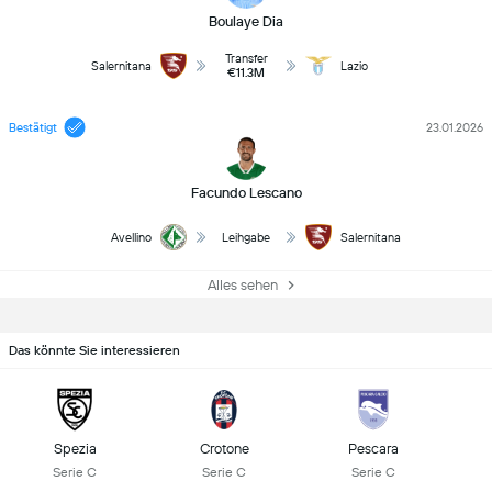
Boulaye Dia
Transfer
Salernitana
Lazio
€11.3M
Bestätigt
23.01.2026
Facundo Lescano
Avellino
Leihgabe
Salernitana
Alles sehen
Das könnte Sie interessieren
Spezia
Crotone
Pescara
Serie C
Serie C
Serie C