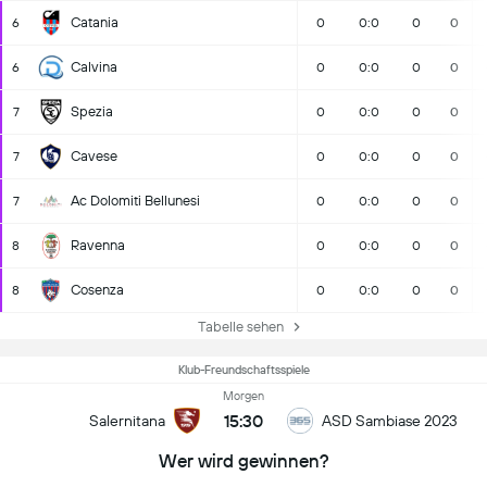
Catania
6
0
0:0
0
0
Calvina
6
0
0:0
0
0
Spezia
7
0
0:0
0
0
Cavese
7
0
0:0
0
0
Ac Dolomiti Bellunesi
7
0
0:0
0
0
Ravenna
8
0
0:0
0
0
Cosenza
8
0
0:0
0
0
Tabelle sehen
Klub-Freundschaftsspiele
Morgen
15:30
Salernitana
ASD Sambiase 2023
Wer wird gewinnen?