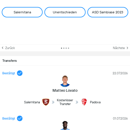
Salernitana
Unentschieden
ASD Sambiase 2023
Zurück
Nächste
Transfers
Bestätigt
22.07.2026
Matteo Lovato
Kostenloser
Salernitana
Padova
Transfer
Bestätigt
01.07.2026