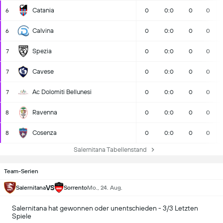
Catania
6
0
0:0
0
0
Calvina
6
0
0:0
0
0
Spezia
7
0
0:0
0
0
Cavese
7
0
0:0
0
0
Ac Dolomiti Bellunesi
7
0
0:0
0
0
Ravenna
8
0
0:0
0
0
Cosenza
8
0
0:0
0
0
Salernitana Tabellenstand
Team-Serien
VS
Salernitana
Sorrento
Mo., 24. Aug.
Salernitana hat gewonnen oder unentschieden - 3/3 Letzten
Spiele