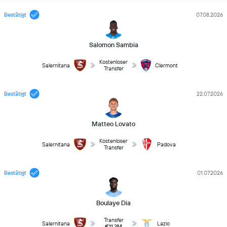
Bestätigt
07.08.2026
Salomon Sambia
Kostenloser
Salernitana
Clermont
Transfer
Bestätigt
22.07.2026
Matteo Lovato
Kostenloser
Salernitana
Padova
Transfer
Bestätigt
01.07.2026
Boulaye Dia
Transfer
Salernitana
Lazio
€11.3M