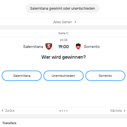
Salernitana gewinnt oder unentschieden
Alles Sehen
Serie C
24.08
19:00
Salernitana
Sorrento
Wer wird gewinnen?
Salernitana
Unentschieden
Sorrento
Zurück
Nächste
Transfers