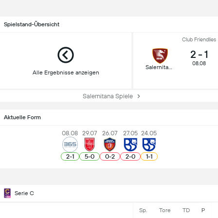
Spielstand-Übersicht
Club Friendlies
2
-
1
08.08
Salernitana
Alle Ergebnisse anzeigen
Salernitana Spiele
Aktuelle Form
08.08
29.07
26.07
27.05
24.05
2
-
1
5
-
0
0
-
2
2
-
0
1
-
1
Serie C
Sp.
Tore
TD
P