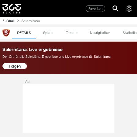
Favoriten
Fußball
Salernitana
DETAILS
Spiele
Tabelle
Neuigkeiten
Statistik
Salernitana: Live ergebnisse
Der Ort für alle Spielpläne, Ergebnisse und Live ergebnisse für Salernitana
Folgen
Ad